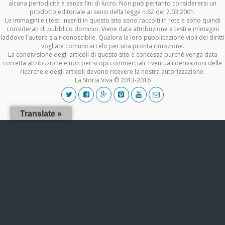
alcuna periodicità e senza fini di lucro. Non può pertanto considerarsi un
prodotto editoriale ai sensi della legge n.62 del 7.03.2001.
Le immagini e i testi inseriti in questo sito sono raccolti in rete e sono quindi
considerati di pubblico dominio. Viene data attribuzione a testi e immagini
laddove l'autore sia riconoscibile. Qualora la loro pubblicazione violi dei diritti
vogliate comunicarcelo per una pronta rimozione.
La condivisione degli articoli di questo sito è concessa purchè venga data
corretta attribuzione e non per scopi commerciali. Eventuali derivazioni delle
ricerche e degli articoli devono ricevere la nostra autorizzazione.
La Storia Viva © 2013-2016
Translate »