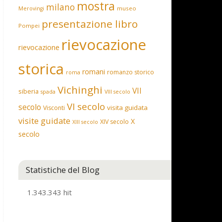
mostra
milano
museo
Merovingi
presentazione libro
Pompei
rievocazione
rievocazione
storica
romani
romanzo storico
roma
Vichinghi
VII
siberia
spada
VIII secolo
VI secolo
secolo
visita guidata
Visconti
visite guidate
X
XIV secolo
XIII secolo
secolo
Statistiche del Blog
1.343.343 hit