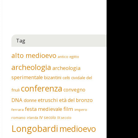
Tag
alto medioevo
antico egitto
archeologia
archeologia
sperimentale
bizantini
celti
cividale del
conferenza
convegno
friuli
DNA
etruschi
età del bronzo
donne
film
festa medievale
ferrara
impero
IV secolo
romano
irlanda
IX secolo
Longobardi
medioevo