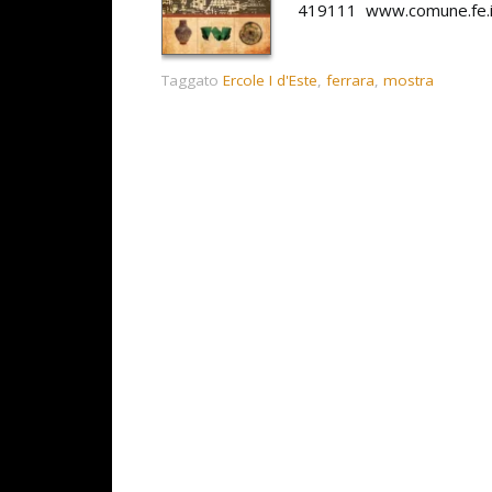
419111 www.comune.fe.
Taggato
Ercole I d'Este
,
ferrara
,
mostra