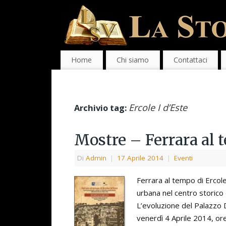
Home
Chi siamo
Contattaci
Ercole I d’Este
Archivio tag:
Mostre – Ferrara al t
Di
Admin
|
17 Aprile 2014
|
Eventi
Ferrara al tempo di Ercole 
urbana nel centro storico 
L’evoluzione del Palazzo 
venerdì 4 Aprile 2014, ore