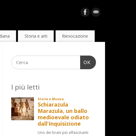
diana
Storia e arti
Rievocazione
OK
I più letti