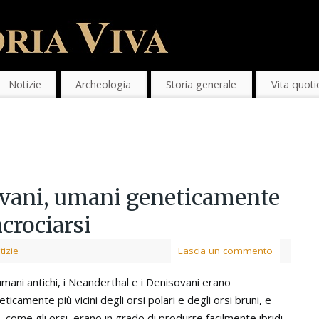
Notizie
Archeologia
Storia generale
Vita quoti
vani, umani geneticamente
ncrociarsi
tizie
Lascia un commento
umani antichi, i Neanderthal e i Denisovani erano
ticamente più vicini degli orsi polari e degli orsi bruni, e
, come gli orsi, erano in grado di produrre facilmente ibridi