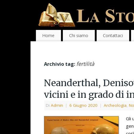
Home
Chi siamo
Contattaci
fertilità
Archivio tag:
Neanderthal, Deniso
vicini e in grado di i
Di
Admin
|
6 Giugno 2020
|
Archeologia
,
No
Gli 
gene
così