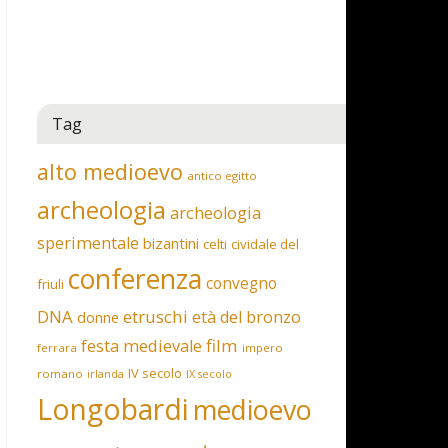
Tag
alto medioevo
antico egitto
archeologia
archeologia
sperimentale
bizantini
celti
cividale del
conferenza
convegno
friuli
DNA
etruschi
età del bronzo
donne
film
festa medievale
ferrara
impero
IV secolo
romano
irlanda
IX secolo
Longobardi
medioevo