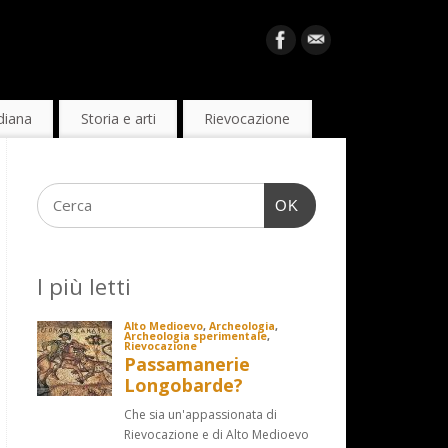
diana
Storia e arti
Rievocazione
OK
I più letti