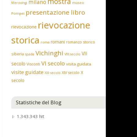
mostra
milano
museo
Merovingi
presentazione libro
Pompei
rievocazione
rievocazione
storica
romani
romanzo storico
roma
Vichinghi
VII
siberia
spada
VIII secolo
VI secolo
secolo
visita guidata
Visconti
visite guidate
X
XIV secolo
XIII secolo
secolo
Statistiche del Blog
1.343.343 hit