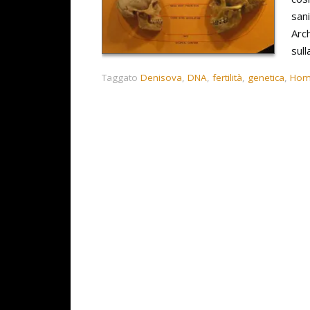
sani
Arch
sull
Taggato
Denisova
,
DNA
,
fertilità
,
genetica
,
Hom