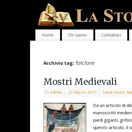
Home
Chi siamo
Contattaci
folclore
Archivio tag:
Mostri Medievali
Di
Admin
|
21 Marzo 2017
|
I testi storici
,
Me
Da un articolo di Al
manoscritti medieva
piedi giganti, grifo
questo articolo, il 