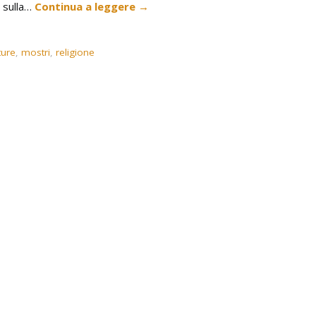
 sulla…
Continua a leggere
→
ture
,
mostri
,
religione