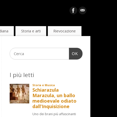
diana
Storia e arti
Rievocazione
OK
I più letti