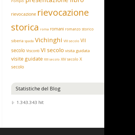
Pompei
rievocazione
rievocazione
storica
romani
romanzo storico
roma
Vichinghi
VII
siberia
spada
VIII secolo
VI secolo
secolo
visita guidata
Visconti
visite guidate
X
XIV secolo
XIII secolo
secolo
Statistiche del Blog
1.343.343 hit