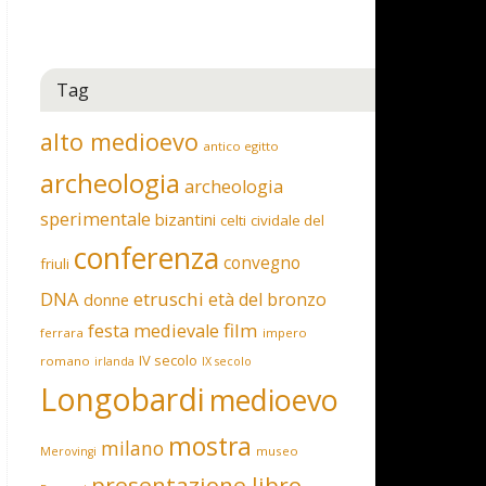
Tag
alto medioevo
antico egitto
archeologia
archeologia
sperimentale
bizantini
celti
cividale del
conferenza
convegno
friuli
DNA
etruschi
età del bronzo
donne
film
festa medievale
ferrara
impero
IV secolo
romano
irlanda
IX secolo
Longobardi
medioevo
mostra
milano
museo
Merovingi
presentazione libro