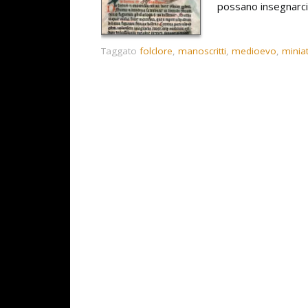
possano insegnarci
Taggato
folclore
,
manoscritti
,
medioevo
,
minia