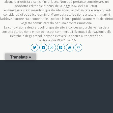
alcuna periodicità e senza fini di lucro. Non può pertanto considerarsi un
prodotto editoriale ai sensi della legge n.62 del 7.03.2001.
Le immagini e i testi inseriti in questo sito sono raccolti in rete e sono quindi
considerati di pubblico dominio. Viene data attribuzione a testi e immagini
laddove l'autore sia riconoscibile. Qualora la loro pubblicazione violi dei diritti
vogliate comunicarcelo per una pronta rimozione.
La condivisione degli articoli di questo sito è concessa purchè venga data
corretta attribuzione e non per scopi commerciali. Eventuali derivazioni delle
ricerche e degli articoli devono ricevere la nostra autorizzazione.
La Storia Viva © 2013-2016
Translate »