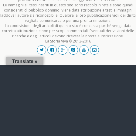
Le immagini e i testi inseriti in questo sito sono raccolti in rete e sono quindi
considerati di pubblico dominio. Viene data attribuzione a testi e immagini
laddove l'autore sia riconoscibile. Qualora la loro pubblicazione violi dei diritti
vogliate comunicarcelo per una pronta rimozione.
La condivisione degli articoli di questo sito è concessa purchè venga data
corretta attribuzione e non per scopi commerciali. Eventuali derivazioni delle
ricerche e degli articoli devono ricevere la nostra autorizzazione.
La Storia Viva © 2013-2016
Translate »