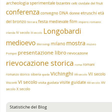
archeologia sperimentale
bizantini
celti
cividale del friuli
conferenza
DNA
etruschi
convegno
età
donne
film
del bronzo
festa medievale
ferrara
impero romano
Longobardi
IV secolo
irlanda
IX secolo
medioevo
mostra
milano
museo
Merovingi
presentazione libro
rievocazione
Pompei
rievocazione storica
romani
roma
Vichinghi
VII secolo
siberia
romanzo storico
spada
VIII secolo
VI secolo
visite guidate
visita guidata
Visconti
XIV
XIII secolo
X secolo
secolo
Statistiche del Blog