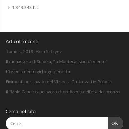
1.343.343 hit
Articoli recenti
Tomiris, 2019, Akan Satayev
Il monastero di Sumela, “la Montecassino d’oriente”
L’insediamento vichingo perduto
Finimenti per cavallo del VI sec. a.C. ritrovati in Polonia
Il “Mold Cape”: capolavoro di oreficeria dell’età del bronzo
Cerca nel sito
OK