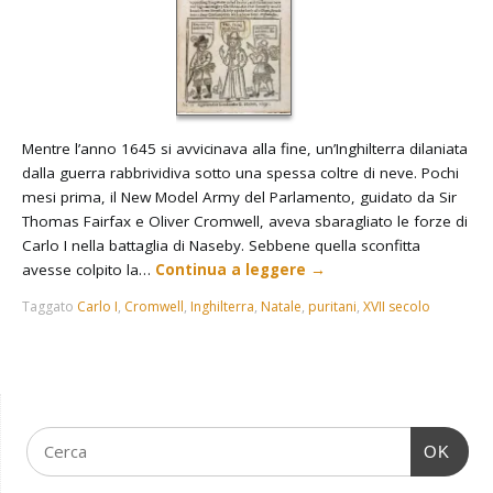
Mentre l’anno 1645 si avvicinava alla fine, un’Inghilterra dilaniata
dalla guerra rabbrividiva sotto una spessa coltre di neve. Pochi
mesi prima, il New Model Army del Parlamento, guidato da Sir
Thomas Fairfax e Oliver Cromwell, aveva sbaragliato le forze di
Carlo I nella battaglia di Naseby. Sebbene quella sconfitta
avesse colpito la…
Continua a leggere
→
Taggato
Carlo I
,
Cromwell
,
Inghilterra
,
Natale
,
puritani
,
XVII secolo
OK