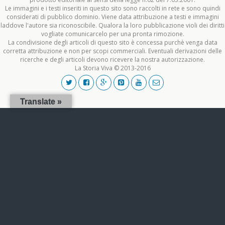
Le immagini e i testi inseriti in questo sito sono raccolti in rete e sono quindi
considerati di pubblico dominio. Viene data attribuzione a testi e immagini
laddove l'autore sia riconoscibile. Qualora la loro pubblicazione violi dei diritti
vogliate comunicarcelo per una pronta rimozione.
La condivisione degli articoli di questo sito è concessa purchè venga data
corretta attribuzione e non per scopi commerciali. Eventuali derivazioni delle
ricerche e degli articoli devono ricevere la nostra autorizzazione.
La Storia Viva © 2013-2016
Translate »