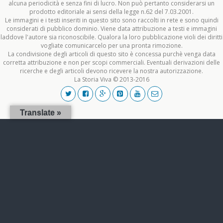
alcuna periodicità e senza fini di lucro. Non può pertanto considerarsi un
prodotto editoriale ai sensi della legge n.62 del 7.03.2001.
Le immagini e i testi inseriti in questo sito sono raccolti in rete e sono quindi
considerati di pubblico dominio. Viene data attribuzione a testi e immagini
laddove l'autore sia riconoscibile. Qualora la loro pubblicazione violi dei diritti
vogliate comunicarcelo per una pronta rimozione.
La condivisione degli articoli di questo sito è concessa purchè venga data
corretta attribuzione e non per scopi commerciali. Eventuali derivazioni delle
ricerche e degli articoli devono ricevere la nostra autorizzazione.
La Storia Viva © 2013-2016
Translate »