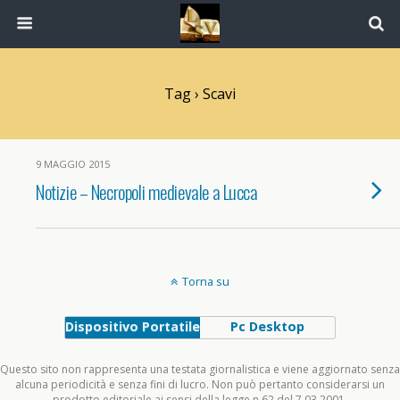
Tag › Scavi
9 MAGGIO 2015
Notizie – Necropoli medievale a Lucca
Torna su
Dispositivo Portatile
Pc Desktop
Questo sito non rappresenta una testata giornalistica e viene aggiornato senza
alcuna periodicità e senza fini di lucro. Non può pertanto considerarsi un
prodotto editoriale ai sensi della legge n.62 del 7.03.2001.