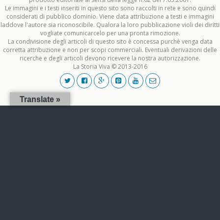
Le immagini e i testi inseriti in questo sito sono raccolti in rete e sono quindi
considerati di pubblico dominio. Viene data attribuzione a testi e immagini
laddove l'autore sia riconoscibile. Qualora la loro pubblicazione violi dei diritti
vogliate comunicarcelo per una pronta rimozione.
La condivisione degli articoli di questo sito è concessa purchè venga data
corretta attribuzione e non per scopi commerciali. Eventuali derivazioni delle
ricerche e degli articoli devono ricevere la nostra autorizzazione.
La Storia Viva © 2013-2016
Translate »