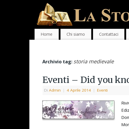
Home
Chi siamo
Contattaci
storia medievale
Archivio tag:
Eventi – Did you kn
Di
Admin
|
4 Aprile 2014
|
Eventi
Rivi
Ediz
Dom
Mon