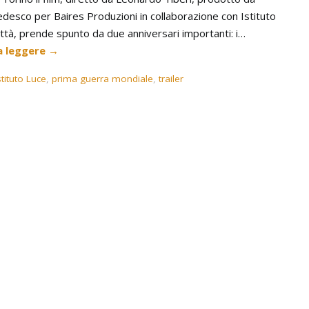
desco per Baires Produzioni in collaborazione con Istituto
ttà, prende spunto da due anniversari importanti: i…
a leggere
→
stituto Luce
,
prima guerra mondiale
,
trailer