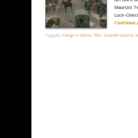
Maurizio Te
Luce-Cineci
Continua 
Taggato
Fango e Gloria
,
film
,
Grande Guerra
,
I