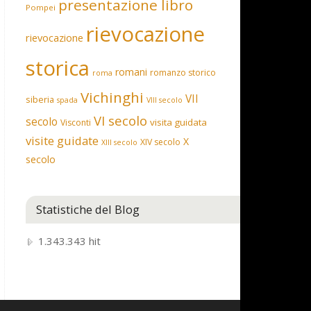
presentazione libro
Pompei
rievocazione
rievocazione
storica
romani
romanzo storico
roma
Vichinghi
VII
siberia
spada
VIII secolo
VI secolo
secolo
visita guidata
Visconti
visite guidate
X
XIV secolo
XIII secolo
secolo
Statistiche del Blog
1.343.343 hit