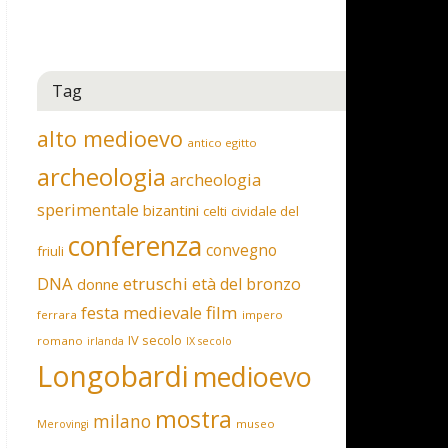
Tag
alto medioevo
antico egitto
archeologia
archeologia
sperimentale
bizantini
celti
cividale del
conferenza
convegno
friuli
DNA
etruschi
età del bronzo
donne
film
festa medievale
ferrara
impero
IV secolo
romano
irlanda
IX secolo
Longobardi
medioevo
mostra
milano
museo
Merovingi