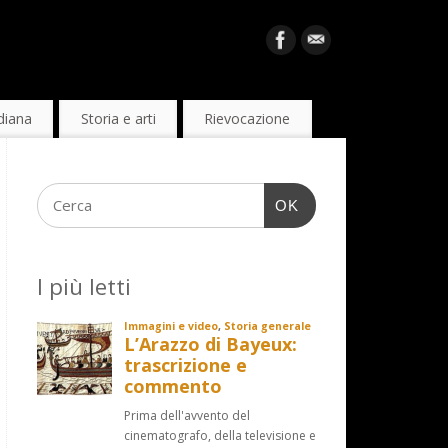
diana
Storia e arti
Rievocazione
OK
I più letti