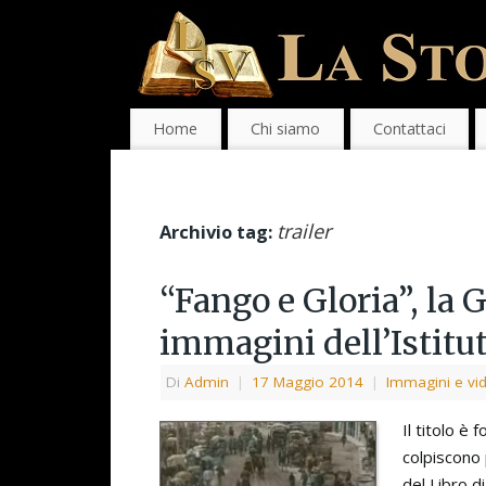
Home
Chi siamo
Contattaci
trailer
Archivio tag:
“Fango e Gloria”, la 
immagini dell’Istitu
Di
Admin
|
17 Maggio 2014
|
Immagini e vi
Il titolo è
colpiscono
del Libro d