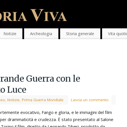
Notizie
Archeologia
Storia generale
Vita quoti
Grande Guerra con le
to Luce
deo
,
Notizie
,
Prima Guerra Mondiale
Lascia un commento
 fortemente evocativo, Fango e gloria, e le immagini del film
 per drammaticità e crudezza. È stato presentato al Salone
i Torino il film, diretto da Leonardo Tiberi, prodotto da