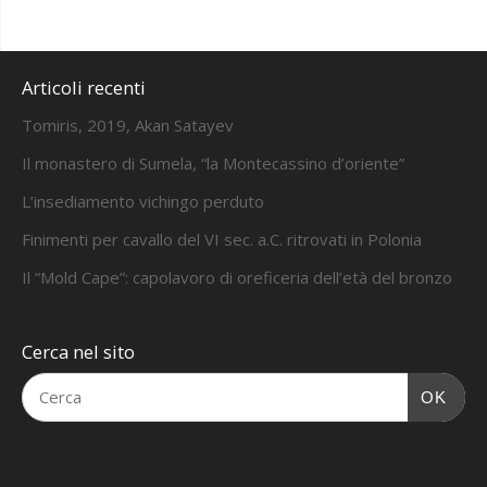
Articoli recenti
Tomiris, 2019, Akan Satayev
Il monastero di Sumela, “la Montecassino d’oriente”
L’insediamento vichingo perduto
Finimenti per cavallo del VI sec. a.C. ritrovati in Polonia
Il “Mold Cape”: capolavoro di oreficeria dell’età del bronzo
Cerca nel sito
OK