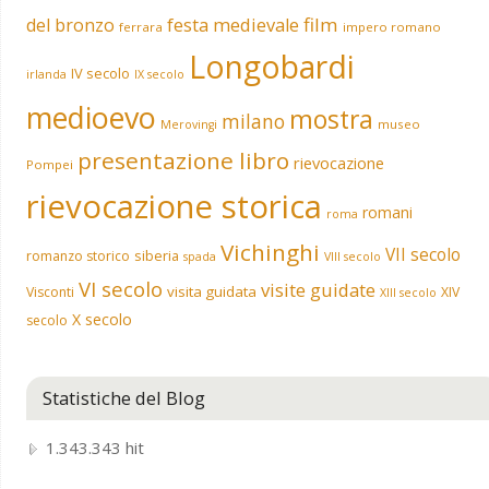
film
del bronzo
festa medievale
ferrara
impero romano
Longobardi
IV secolo
irlanda
IX secolo
medioevo
mostra
milano
museo
Merovingi
presentazione libro
rievocazione
Pompei
rievocazione storica
romani
roma
Vichinghi
VII secolo
siberia
romanzo storico
spada
VIII secolo
VI secolo
visite guidate
visita guidata
Visconti
XIV
XIII secolo
X secolo
secolo
Statistiche del Blog
1.343.343 hit