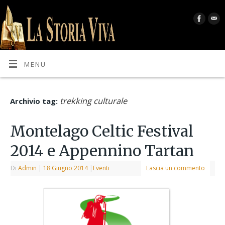
MENU
trekking culturale
Archivio tag:
Montelago Celtic Festival
2014 e Appennino Tartan
Di
Admin
|
18 Giugno 2014
|
Eventi
Lascia un commento