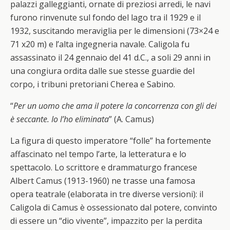
palazzi galleggianti, ornate di preziosi arredi, le navi
furono rinvenute sul fondo del lago tra il 1929 e il
1932, suscitando meraviglia per le dimensioni (73×24 e
71 x20 m) e l’alta ingegneria navale. Caligola fu
assassinato il 24 gennaio del 41 d.C., a soli 29 anni in
una congiura ordita dalle sue stesse guardie del
corpo, i tribuni pretoriani Cherea e Sabino.
“
Per un uomo che ama il potere la concorrenza con gli dei
è seccante. Io l’ho eliminata
” (A. Camus)
La figura di questo imperatore “folle” ha fortemente
affascinato nel tempo l’arte, la letteratura e lo
spettacolo. Lo scrittore e drammaturgo francese
Albert Camus (1913-1960) ne trasse una famosa
opera teatrale (elaborata in tre diverse versioni): il
Caligola di Camus è ossessionato dal potere, convinto
di essere un “dio vivente”, impazzito per la perdita