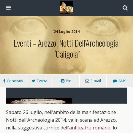
24 Luglio 2014
Eventi – Arezzo, Notti Dell’Archeologia:
“Caligola”
Condividi
Twitta
Pin
E-mail
SMS
Sabato 26 luglio, nell’ambito della manifestazione
Arezzo, Notti
Notti dell’Archeologia 2014, va in scena ad Arezzo,
dell’Archeologia: all’Anfiteatro romano in scena
nella suggestiva cornice dell’
anfiteatro romano
, lo
“Caligola”