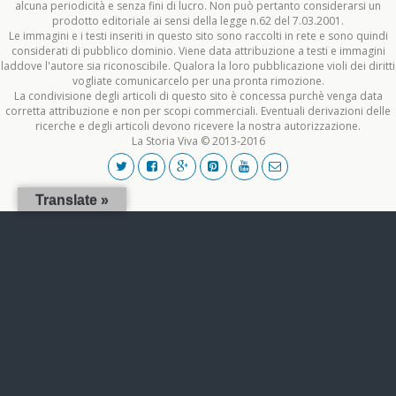
alcuna periodicità e senza fini di lucro. Non può pertanto considerarsi un
prodotto editoriale ai sensi della legge n.62 del 7.03.2001.
Le immagini e i testi inseriti in questo sito sono raccolti in rete e sono quindi
considerati di pubblico dominio. Viene data attribuzione a testi e immagini
laddove l'autore sia riconoscibile. Qualora la loro pubblicazione violi dei diritti
vogliate comunicarcelo per una pronta rimozione.
La condivisione degli articoli di questo sito è concessa purchè venga data
corretta attribuzione e non per scopi commerciali. Eventuali derivazioni delle
ricerche e degli articoli devono ricevere la nostra autorizzazione.
La Storia Viva © 2013-2016
Translate »