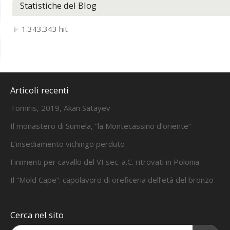
Statistiche del Blog
1.343.343 hit
Articoli recenti
Tomiris, 2019, Akan Satayev
Il monastero di Sumela, “la Montecassino d’oriente”
L’insediamento vichingo perduto
Finimenti per cavallo del VI sec. a.C. ritrovati in Polonia
Il “Mold Cape”: capolavoro di oreficeria dell’età del bronzo
Cerca nel sito