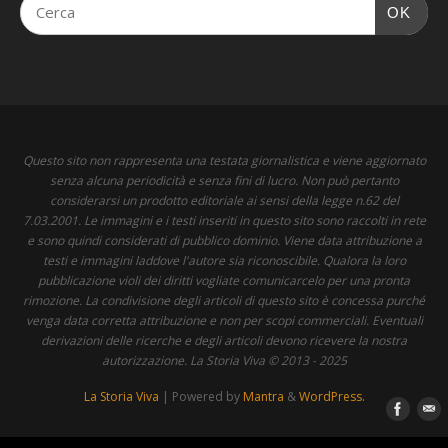
OK
Questo sito non rappresenta una testata giornalistica e viene aggiornato
senza alcuna periodicità e senza fini di lucro. Non può pertanto
considerarsi un prodotto editoriale ai sensi della legge n.62 del
7.03.2001. Le immagini e i testi inseriti in questo sito sono raccolti in rete
e sono quindi considerati di pubblico dominio. Viene data attribuzione a
testi e immagini laddove l'autore sia riconoscibile. Qualora la loro
pubblicazione violi dei diritti vogliate comunicarcelo per una pronta
rimozione. La condivisione degli articoli di questo sito è concessa purché
venga data corretta attribuzione e non per scopi commerciali. Eventuali
derivazioni delle ricerche e degli articoli devono ricevere la nostra
autorizzazione. La Storia Viva © 2013 - 2025
La Storia Viva
| Powered by
Mantra
&
WordPress.