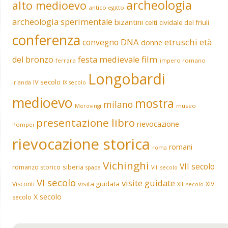
archeologia
alto medioevo
antico egitto
archeologia sperimentale
bizantini
celti
cividale del friuli
conferenza
DNA
etruschi
convegno
età
donne
film
del bronzo
festa medievale
ferrara
impero romano
Longobardi
IV secolo
irlanda
IX secolo
medioevo
mostra
milano
museo
Merovingi
presentazione libro
rievocazione
Pompei
rievocazione storica
romani
roma
Vichinghi
VII secolo
siberia
romanzo storico
spada
VIII secolo
VI secolo
visite guidate
visita guidata
Visconti
XIV
XIII secolo
X secolo
secolo