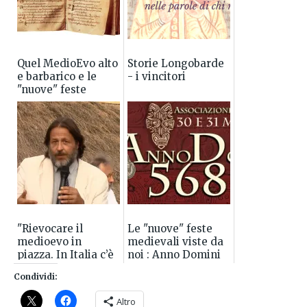
Quel MedioEvo alto
Storie Longobarde
e barbarico e le
- i vincitori
"nuove" feste
medievali
"Rievocare il
Le "nuove" feste
medioevo in
medievali viste da
piazza. In Italia c’è
noi : Anno Domini
molto da imparare"
568
Condividi:
un articolo di
Marco Valenti per
Altro
...