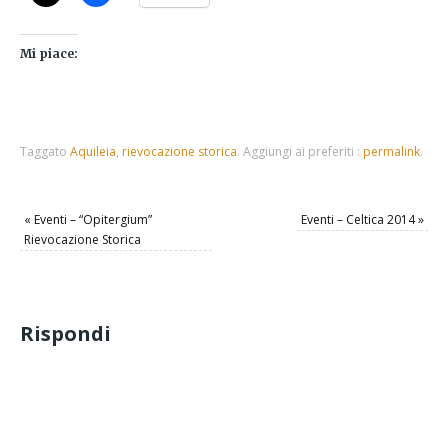
Mi piace:
Taggato
Aquileia
,
rievocazione storica
.
Aggiungi ai preferiti :
permalink
.
«
Eventi – “Opitergium”
Eventi – Celtica 2014
»
Rievocazione Storica
Rispondi