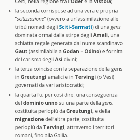
Celti, nella regione tra
l’Oder
e la
Vistola
;
la seconda corrispose ad una vera e propria
“
scitizzazione
” (ovvero a un’assimilazione alle
tribù nomadi degli
Sciti-Sarmati
) di una
gens
dominata ormai dalla stirpe degli
Amali
, una
schiatta regale generata dal nume scandinavo
Gaut
(assimilabile a
Godan
–
Odino
) e fornita
del carisma degli
Asi
divini;
la terza coincise con la separazione della gens
in
Greutungi
amalici e in
Tervingi
(o Vesi)
governati da vari aristocratici;
la quarta fu, per così dire, una conseguenza
del
dominio
unno
su una parte della
gens
,
costituita perlopiù da
Greutungi,
e della
migrazione
dell’altra parte, costituita
perlopiù da
Tervingi
, attraverso i territori
romani, fino alla Gallia.