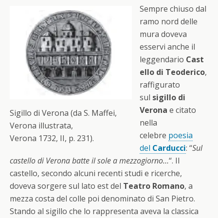
Sempre chiuso dal
ramo nord delle
mura doveva
esservi anche il
leggendario
Cast
ello di Teoderico
,
raffigurato
sul
sigillo di
Verona
e citato
Sigillo di Verona (da S. Maffei,
nella
Verona illustrata,
celebre
poesia
Verona 1732, II, p. 231).
del
Carducci
: “
Sul
castello di Verona batte il sole a mezzogiorno…
“. Il
castello, secondo alcuni recenti studi e ricerche,
doveva sorgere sul lato est del
Teatro Romano
, a
mezza costa del colle poi denominato di San Pietro.
Stando al sigillo che lo rappresenta aveva la classica