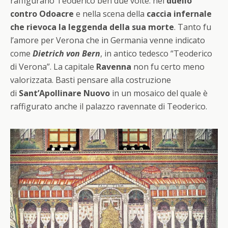
raffigurano Teoderico ben due volte: nel
duello
contro Odoacre
e nella scena della
caccia infernale
che rievoca la leggenda della sua morte
. Tanto fu
l’amore per Verona che in Germania venne indicato
come
Dietrich von Bern
, in antico tedesco “Teoderico
di Verona”. La capitale
Ravenna
non fu certo meno
valorizzata. Basti pensare alla costruzione
di
Sant’Apollinare Nuovo
in un mosaico del quale è
raffigurato anche il palazzo ravennate di Teoderico.