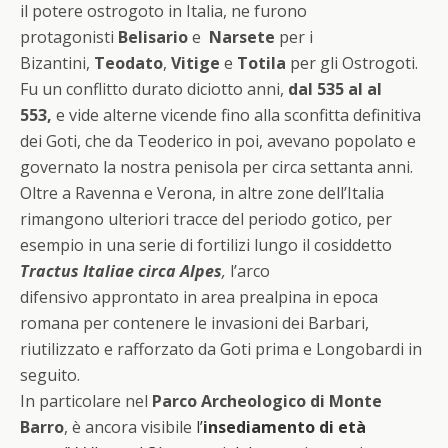
il potere ostrogoto in Italia, ne furono
protagonisti
Belisario
e
Narsete
per i
Bizantini,
Teodato
,
Vitige
e
Totila
per gli Ostrogoti.
Fu un conflitto durato diciotto anni,
dal 535 al al
553,
e vide alterne vicende fino alla sconfitta definitiva
dei Goti, che da Teoderico in poi, avevano popolato e
governato la nostra penisola per circa settanta anni.
Oltre a Ravenna e Verona, in altre zone dell’Italia
rimangono ulteriori tracce del periodo gotico, per
esempio in una serie di fortilizi lungo il cosiddetto
Tractus Italiae circa Alpes
,
l’arco
difensivo approntato in area prealpina in epoca
romana per contenere le invasioni dei Barbari,
riutilizzato e rafforzato da Goti prima e Longobardi in
seguito.
In particolare nel
Parco Archeologico di Monte
Barro
, è ancora visibile
l’
insediamento di età