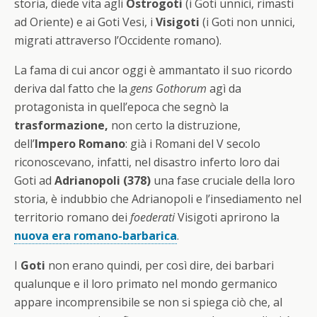
storia, diede vita agli
Ostrogoti
(i Goti unnici, rimasti
ad Oriente) e ai Goti Vesi, i
Visigoti
(i Goti non unnici,
migrati attraverso l’Occidente romano).
La fama di cui ancor oggi è ammantato il suo ricordo
deriva dal fatto che la
gens Gothorum
agì da
protagonista in quell’epoca che segnò la
trasformazione,
non certo la distruzione,
dell’
Impero Romano
: già i Romani del V secolo
riconoscevano, infatti, nel disastro inferto loro dai
Goti ad
Adrianopoli (378)
una fase cruciale della loro
storia, è indubbio che Adrianopoli e l’insediamento nel
territorio romano dei
foederati
Visigoti aprirono la
nuova era romano-barbarica
.
I
Goti
non erano quindi, per così dire, dei barbari
qualunque e il loro primato nel mondo germanico
appare incomprensibile se non si spiega ciò che, al