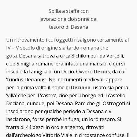
Spilla a staffa con
lavorazione cloisonnè dal
tesoro di Desana
Un ritrovamento i cui oggetti risalgono certamente al
IV – V secolo di origine sia tardo-romana che
gota.
Desana si trova a circa 8 chilometri da Vercelli,
cioè 5 miglia romane: era infatti una mansio, e qui si
insediò la famiglia di un Decio. Ovvero
Decius
, da cui
‘fundus Decianus’. Nei documenti medievali appare
per la prima volta il nome di
Deciana
, usato sia per la
‘villa’ che per il ‘castro’, cioè per il borgo ed il castello.
Deciana, dunque, poi Desana. Pare che gli Ostrogoti si
insediarono per qualche periodo a Desana e vi
lasciarono, forse perché in fuga, un loro tesoro. Si
tratta di 44 pezzi in oro e argento, ritrovati
dall’archeologo Vittorio Viale in circostanze confuse. Il