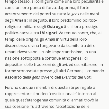
tempo stesso, si configura come una loro peculiarità e
come un loro punto di forza: dapprima, il forte
accentramento dei poteri su tutta la
gens
nelle mani
degli
Amali
; in seguito, il loro predominio politico-
religioso-militare sugli
Ostrogoti
e il loro prestigio
politico-sacrale tra i
Visigoti
. Va tenuto conto, che, ai
tempi delle origini, gli Amali in virtù della loro
discendenza divina fungevano da tramite tra dèi e
umani rivestivano il ruolo importantissimo, in una
nazione sottoposta a continue etnogenesi, di
depositari delle tradizioni degli avi, ed esercitarono, in
forme sconosciute presso gli altri Germani, il comando
assoluto
della
gens
ovvero dell’
exercitus
dei Goti.
Furono dunque i membri di questa stirpe regale a
rappresentare il nucleo “costituzionale” intorno al
quale quest’eterogenea comunità di armati trovò la
sua coesione; fu attraverso l’accettazione delle