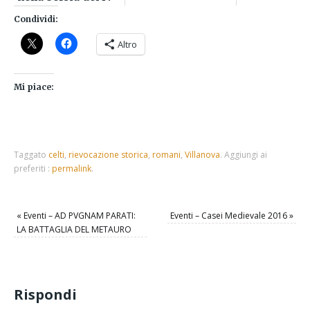
secolo
Condividi:
Altro
Mi piace:
Taggato
celti
,
rievocazione storica
,
romani
,
Villanova
.
Aggiungi ai
preferiti :
permalink
.
«
Eventi – AD PVGNAM PARATI:
Eventi – Casei Medievale 2016
»
LA BATTAGLIA DEL METAURO
Rispondi