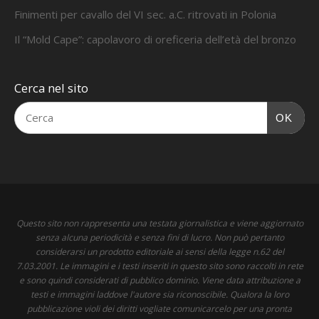
Finimenti per cavallo del VI sec. a.C. ritrovati in Polonia
Il “Mold Cape”: capolavoro di oreficeria dell’età del bronzo
Cerca nel sito
OK
Questo sito non rappresenta una testata giornalistica e viene aggiornato
senza alcuna periodicità e senza fini di lucro. Non può pertanto
considerarsi un prodotto editoriale ai sensi della legge n.62 del
7.03.2001. Le immagini e i testi inseriti in questo sito sono raccolti in rete
e sono quindi considerati di pubblico dominio. Viene data attribuzione a
testi e immagini laddove l'autore sia riconoscibile. Qualora la loro
pubblicazione violi dei diritti vogliate comunicarcelo per una pronta