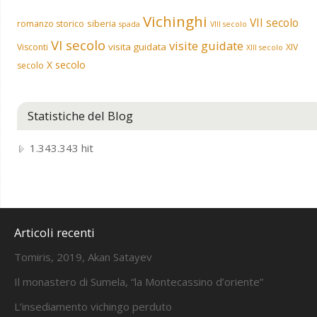
Vichinghi
VII secolo
siberia
romanzo storico
spada
VIII secolo
VI secolo
visite guidate
visita guidata
Visconti
XIV
XIII secolo
X secolo
secolo
Statistiche del Blog
1.343.343 hit
Articoli recenti
Tomiris, 2019, Akan Satayev
Il monastero di Sumela, “la Montecassino d’oriente”
L’insediamento vichingo perduto