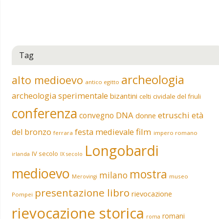
Tag
archeologia
alto medioevo
antico egitto
archeologia sperimentale
bizantini
celti
cividale del friuli
conferenza
DNA
etruschi
convegno
età
donne
film
del bronzo
festa medievale
ferrara
impero romano
Longobardi
IV secolo
irlanda
IX secolo
medioevo
mostra
milano
museo
Merovingi
presentazione libro
rievocazione
Pompei
rievocazione storica
romani
roma