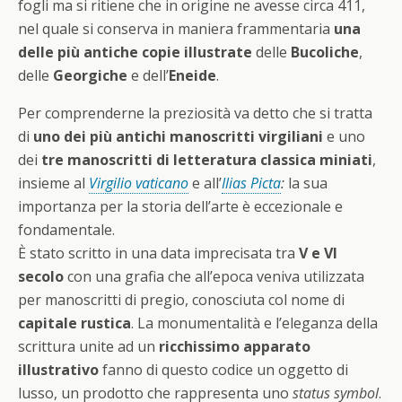
fogli ma si ritiene che in origine ne avesse circa 411,
nel quale si conserva in maniera frammentaria
una
delle più antiche copie illustrate
delle
Bucoliche
,
delle
Georgiche
e dell’
Eneide
.
Per comprenderne la preziosità va detto che si tratta
di
uno dei più antichi manoscritti virgiliani
e uno
dei
tre
manoscritti di letteratura classica miniati
,
insieme al
Virgilio vaticano
e all’
Ilias Picta
:
la sua
importanza per la storia dell’arte è eccezionale e
fondamentale.
È stato scritto in una data imprecisata tra
V e VI
secolo
con una grafia che all’epoca veniva utilizzata
per manoscritti di pregio, conosciuta col nome di
capitale rustica
. La monumentalità e l’eleganza della
scrittura unite ad un
ricchissimo apparato
illustrativo
fanno di questo codice un oggetto di
lusso, un prodotto che rappresenta uno
status symbol
.