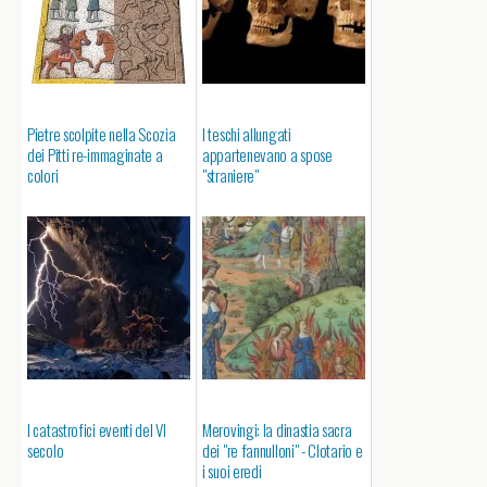
Pietre scolpite nella Scozia
I teschi allungati
dei Pitti re-immaginate a
appartenevano a spose
colori
"straniere"
I catastrofici eventi del VI
Merovingi: la dinastia sacra
secolo
dei "re fannulloni" - Clotario e
i suoi eredi