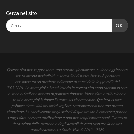
Cerca nel sito
OK
Questo sito non rappresenta una testata giornalistica e viene aggiornato
senza alcuna periodicità e senza fini di lucro. Non può pertanto
considerarsi un prodotto editoriale ai sensi della legge n.62 del
7.03.2001. Le immagini e i testi inseriti in questo sito sono raccolti in rete
e sono quindi considerati di pubblico dominio. Viene data attribuzione a
testi e immagini laddove l'autore sia riconoscibile. Qualora la loro
pubblicazione violi dei diritti vogliate comunicarcelo per una pronta
rimozione. La condivisione degli articoli di questo sito è concessa purché
venga data corretta attribuzione e non per scopi commerciali. Eventuali
derivazioni delle ricerche e degli articoli devono ricevere la nostra
autorizzazione. La Storia Viva © 2013 - 2025