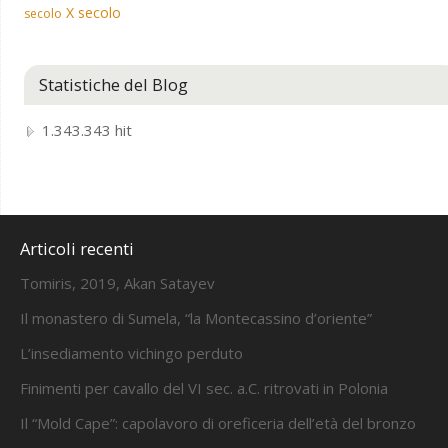
X secolo
secolo
Statistiche del Blog
1.343.343 hit
Articoli recenti
Tomiris, 2019, Akan Satayev
Il monastero di Sumela, “la Montecassino d’oriente”
L’insediamento vichingo perduto
Finimenti per cavallo del VI sec. a.C. ritrovati in Polonia
Il “Mold Cape”: capolavoro di oreficeria dell’età del bronzo