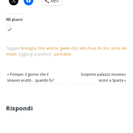
Altro
Mi piace:
Taggato
Bretagna
,
foto antiche
,
gwele-cloz
,
letti chiusi
,
lit-clos
,
storia dei
mobili
.
Aggiungi ai preferiti :
permalink
.
«
Pompei: il giorno che il
Scoperto palazzo miceneo
Vesuvio eruttò… quando fu?
vicino a Sparta
»
Rispondi