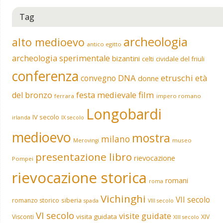
Tag
archeologia
alto medioevo
antico egitto
archeologia sperimentale
bizantini
celti
cividale del friuli
conferenza
DNA
etruschi
convegno
età
donne
film
del bronzo
festa medievale
ferrara
impero romano
Longobardi
IV secolo
irlanda
IX secolo
medioevo
mostra
milano
museo
Merovingi
presentazione libro
rievocazione
Pompei
rievocazione storica
romani
roma
Vichinghi
VII secolo
siberia
romanzo storico
spada
VIII secolo
VI secolo
visite guidate
visita guidata
Visconti
XIV
XIII secolo