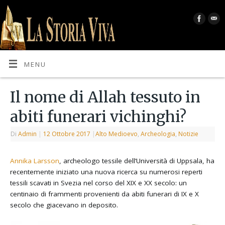
MENU
Il nome di Allah tessuto in
abiti funerari vichinghi?
Di
Admin
|
12 Ottobre 2017
|
Alto Medioevo
,
Archeologia
,
Notizie
Annika Larsson
, archeologo tessile dell’Università di Uppsala, ha
recentemente iniziato una nuova ricerca su numerosi reperti
tessili scavati in Svezia nel corso del XIX e XX secolo: un
centinaio di frammenti provenienti da abiti funerari di IX e X
secolo che giacevano in deposito.