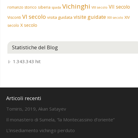
Vichinghi
VII secolo
siberia
romanzo storico
spada
VIII secolo
VI secolo
visite guidate
visita guidata
Visconti
XIV
XIII secolo
X secolo
secolo
Statistiche del Blog
1.343.343 hit
Articoli recenti
Tomiris, 2019, Akan Satayev
Il monastero di Sumela, “la Montecassino d’oriente”
L’insediamento vichingo perduto