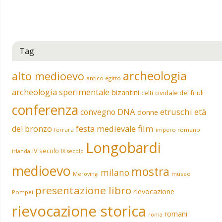
Tag
archeologia
alto medioevo
antico egitto
archeologia sperimentale
bizantini
celti
cividale del friuli
conferenza
DNA
etruschi
convegno
età
donne
film
del bronzo
festa medievale
ferrara
impero romano
Longobardi
IV secolo
irlanda
IX secolo
medioevo
mostra
milano
museo
Merovingi
presentazione libro
rievocazione
Pompei
rievocazione storica
romani
roma