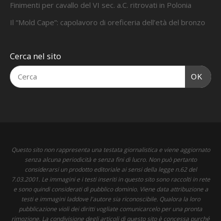
Finimenti per cavallo del VI sec. a.C. ritrovati in Polonia
Il “Mold Cape”: capolavoro di oreficeria dell’età del bronzo
Cerca nel sito
OK
Questo sito non rappresenta una testata giornalistica e viene aggiornato
senza alcuna periodicità e senza fini di lucro. Non può pertanto
considerarsi un prodotto editoriale ai sensi della legge n.62 del
7.03.2001. Le immagini e i testi inseriti in questo sito sono raccolti in rete
e sono quindi considerati di pubblico dominio. Viene data attribuzione a
testi e immagini laddove l'autore sia riconoscibile. Qualora la loro
pubblicazione violi dei diritti vogliate comunicarcelo per una pronta
rimozione. La condivisione degli articoli di questo sito è concessa purché