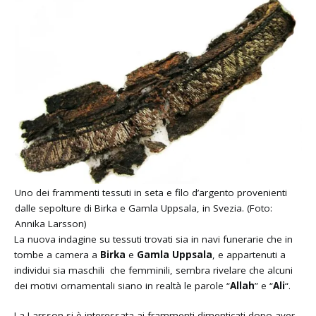
Uno dei frammenti tessuti in seta e filo d’argento provenienti
dalle sepolture di Birka e Gamla Uppsala, in Svezia. (Foto:
Annika Larsson)
La nuova indagine su tessuti trovati sia in navi funerarie che in
tombe a camera a
Birka
e
Gamla Uppsala
, e appartenuti a
individui sia maschili che femminili, sembra rivelare che alcuni
dei motivi ornamentali siano in realtà le parole “
Allah
” e “
Ali
“.
La Larsson si è interessata ai frammenti dimenticati dopo aver