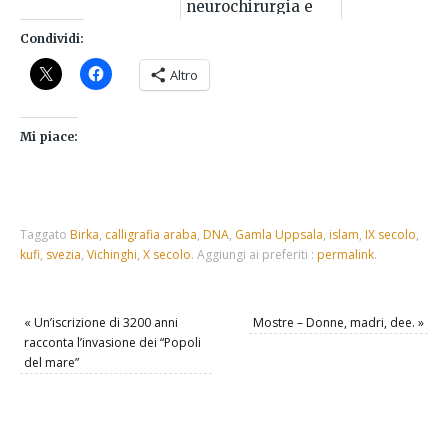
neurochirurgia e
sfiducia negli avi
Condividi:
Altro
Mi piace:
Taggato
Birka
,
calligrafia araba
,
DNA
,
Gamla Uppsala
,
islam
,
IX secolo
,
kufi
,
svezia
,
Vichinghi
,
X secolo
.
Aggiungi ai preferiti :
permalink
.
«
Un’iscrizione di 3200 anni
Mostre – Donne, madri, dee.
»
racconta l’invasione dei “Popoli
del mare”