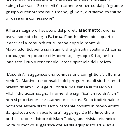
spiega Larsson. “So che Ali è altamente venerato dal più grande
gruppo di minoranza musulmana, gli Sciiti, e ci siamo chiesti se
ci fosse una connessione”.
Ali
era il cugino e il suocero del profeta
Maometto
, che ne
aveva sposato la figlia
Fatima
. È anche diventato il quarto
leader della comunità musulmana dopo la morte di
Maometto. Sebbene sia i Sunniti che gli Sciiti rispettino Ali come
compagno importante di Maometto, il gruppo Sciita, ne ha
innalzato il ruolo rendendolo l’erede spirituale del Profeta.
“L’uso di Ali suggerisce una connessione con gli Sciiti”, afferma
Amir De Martino, responsabile del programma di studi islamici
presso l’Islamic College di Londra. “Ma senza la frase” wyal
Allah “che accompagna il nome, che significa” amico di Allah “,
non si può ritenere strettamente di cultura Sciita tradizionale e
potrebbe essere stato semplicemente copiato in modo errato
da qualcosa che invece lo era”, aggiunge De Martino, che è
anche il capo redattore di Islam Today, una rivista britannica
Sciita. “Il motivo suggerisce che Ali sia equiparato ad Allah e