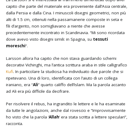
capito che parte del materiale era proveniente dall’Asia centrale,
dalla Persia e dalla Cina. I minuscoli disegni geometrici, non più
alti di 1.5 cm, ottenuti nella passamanerie composte in seta e
fili d’argento, non somigliavano a niente che avesse
precedentemente incontrato in Scandinavia. “Mi sono ricordata
dove avevo visto disegni simili: in Spagna, su
tessuti
moreschi
“.
Larsson allora ha capito che non stava guardando schemi
decorativi Vichinghi, ma l’antica scrittura araba in stile calligrafico
Kufi
. In particolare la studiosa ha individuato due parole che si
ripetevano. Una di loro, identificata con l’aiuto di un collega
iraniano, era “
Ali
” quarto califfo dell’Islam. Ma la parola accanto
ad Ali era più difficile da decifrare.
Per risolvere il rebus, ha ingrandito le lettere e le ha esaminate
da tutte le angolazioni, anche dal rovescio e “Improvvisamente
ho visto che la parola ‘
Allah
‘ era stata scritta a lettere speculari”,
racconta.