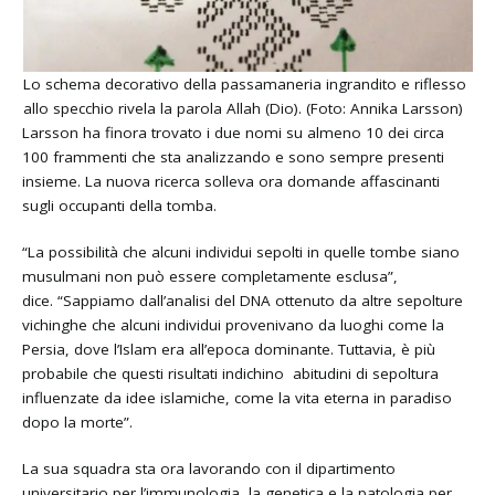
Lo schema decorativo della passamaneria ingrandito e riflesso
allo specchio rivela la parola Allah (Dio). (Foto: Annika Larsson)
Larsson ha finora trovato i due nomi su almeno 10 dei circa
100 frammenti che sta analizzando e sono sempre presenti
insieme. La nuova ricerca solleva ora domande affascinanti
sugli occupanti della tomba.
“La possibilità che alcuni individui sepolti in quelle tombe siano
musulmani non può essere completamente esclusa”,
dice. “Sappiamo dall’analisi del DNA ottenuto da altre sepolture
vichinghe che alcuni individui provenivano da luoghi come la
Persia, dove l’Islam era all’epoca dominante. Tuttavia, è più
probabile che questi risultati indichino abitudini di sepoltura
influenzate da idee islamiche, come la vita eterna in paradiso
dopo la morte”.
La sua squadra sta ora lavorando con il dipartimento
universitario per l’immunologia, la genetica e la patologia per