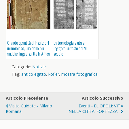
Grande quantità di inscrizioni
La tecnologia aiuta a
in meroitico, una delle più
leggere un testo del VI
antiche lingue scritte in Africa
secolo
Categorie:
Notizie
Tag:
antico egitto
,
kofler
,
mostra fotografica
Articolo Precedente
Articolo Successivo
Visite Guidate - Milano
Eventi - ELIOPOLI: VITA
Romana
NELLA CITTA' FORTEZZA