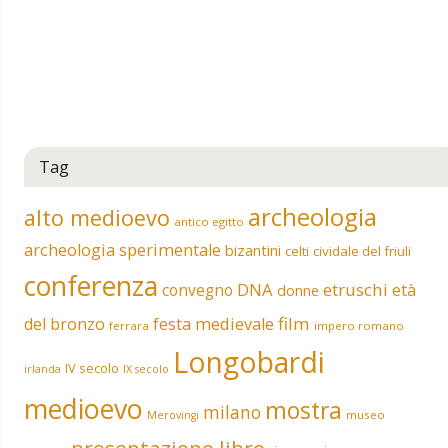
Tag
archeologia
alto medioevo
antico egitto
archeologia sperimentale
bizantini
celti
cividale del friuli
conferenza
DNA
etruschi
convegno
età
donne
film
del bronzo
festa medievale
ferrara
impero romano
Longobardi
IV secolo
irlanda
IX secolo
medioevo
mostra
milano
museo
Merovingi
presentazione libro