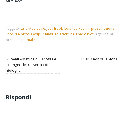
Mi piace:
Taggato
Italia Medievale
,
Jaca Book
,
Lorenzo Paolini
,
presentazione
libro
,
“Le piccole volpi. Chiesa ed eretici nel Medioevo”
.
Aggiungi ai
preferiti :
permalink
.
«
Eventi – Matilde di Canossa e
L’EXPO non sa la Storia
»
le origini dell’Università di
Bologna
Rispondi