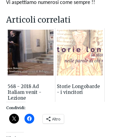
Vi aspettiamo numerosi come sempre !!
Articoli correlati
568 - 2018 Ad
Storie Longobarde
Italiam venit -
- i vincitori
Lezione
introduttiva alla
Condividi:
lettura dell'Historia
Langobardorum
Altro