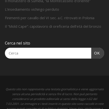
Il monastero di Sumela, “la Montecassino d’oriente”
L’insediamento vichingo perduto
Finimenti per cavallo del VI sec. a.C. ritrovati in Polonia
Il “Mold Cape”: capolavoro di oreficeria dell’età del bronzo
Cerca nel sito
OK
Questo sito non rappresenta una testata giornalistica e viene aggiornato
senza alcuna periodicità e senza fini di lucro. Non può pertanto
considerarsi un prodotto editoriale ai sensi della legge n.62 del
7.03.2001. Le immagini e i testi inseriti in questo sito sono raccolti in rete
e sono quindi considerati di pubblico dominio. Viene data attribuzione a