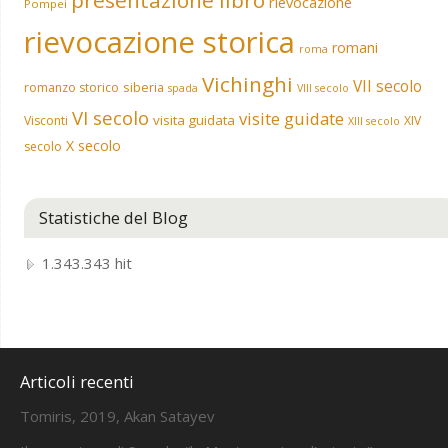
rievocazione
Pompei
rievocazione storica
romani
roma
Vichinghi
VII secolo
siberia
romanzo storico
spada
VIII secolo
VI secolo
visite guidate
visita guidata
Visconti
XIV
XIII secolo
X secolo
secolo
Statistiche del Blog
1.343.343 hit
Articoli recenti
Tomiris, 2019, Akan Satayev