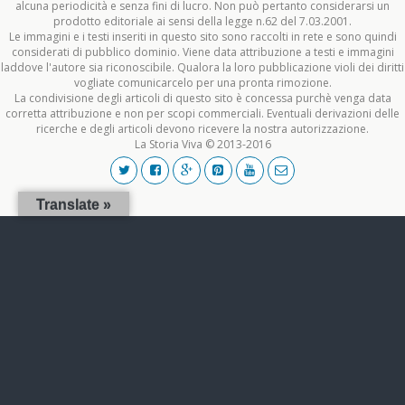
alcuna periodicità e senza fini di lucro. Non può pertanto considerarsi un
prodotto editoriale ai sensi della legge n.62 del 7.03.2001.
Le immagini e i testi inseriti in questo sito sono raccolti in rete e sono quindi
considerati di pubblico dominio. Viene data attribuzione a testi e immagini
laddove l'autore sia riconoscibile. Qualora la loro pubblicazione violi dei diritti
vogliate comunicarcelo per una pronta rimozione.
La condivisione degli articoli di questo sito è concessa purchè venga data
corretta attribuzione e non per scopi commerciali. Eventuali derivazioni delle
ricerche e degli articoli devono ricevere la nostra autorizzazione.
La Storia Viva © 2013-2016
Translate »