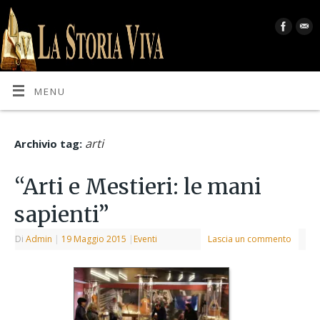
MENU
arti
Archivio tag:
“Arti e Mestieri: le mani
sapienti”
Di
Admin
|
19 Maggio 2015
|
Eventi
Lascia un commento