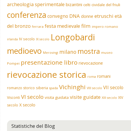
archeologia sperimentale
bizantini
celti
cividale del friuli
conferenza
DNA
etruschi
convegno
età
donne
film
del bronzo
festa medievale
ferrara
impero romano
Longobardi
IV secolo
irlanda
IX secolo
medioevo
mostra
milano
museo
Merovingi
presentazione libro
rievocazione
Pompei
rievocazione storica
romani
roma
Vichinghi
VII secolo
siberia
romanzo storico
spada
VIII secolo
VI secolo
visite guidate
visita guidata
Visconti
XIV
XIII secolo
X secolo
secolo
Statistiche del Blog