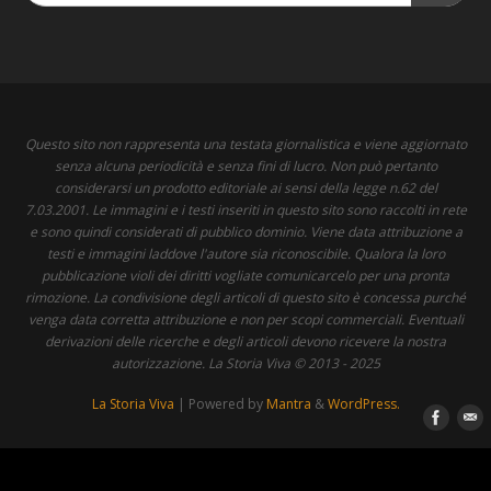
Questo sito non rappresenta una testata giornalistica e viene aggiornato
senza alcuna periodicità e senza fini di lucro. Non può pertanto
considerarsi un prodotto editoriale ai sensi della legge n.62 del
7.03.2001. Le immagini e i testi inseriti in questo sito sono raccolti in rete
e sono quindi considerati di pubblico dominio. Viene data attribuzione a
testi e immagini laddove l'autore sia riconoscibile. Qualora la loro
pubblicazione violi dei diritti vogliate comunicarcelo per una pronta
rimozione. La condivisione degli articoli di questo sito è concessa purché
venga data corretta attribuzione e non per scopi commerciali. Eventuali
derivazioni delle ricerche e degli articoli devono ricevere la nostra
autorizzazione. La Storia Viva © 2013 - 2025
La Storia Viva
| Powered by
Mantra
&
WordPress.