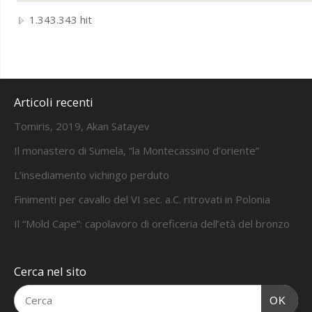
1.343.343 hit
Articoli recenti
Tomiris, 2019, Akan Satayev
Il monastero di Sumela, “la Montecassino d’oriente”
L’insediamento vichingo perduto
Finimenti per cavallo del VI sec. a.C. ritrovati in Polonia
Il “Mold Cape”: capolavoro di oreficeria dell’età del bronzo
Cerca nel sito
OK