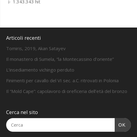
1.343.343 hit
Articoli recenti
Tomiris, 2019, Akan Satayev
Il monastero di Sumela, “la Montecassino d’oriente”
L’insediamento vichingo perduto
Finimenti per cavallo del VI sec. a.C. ritrovati in Polonia
Il “Mold Cape”: capolavoro di oreficeria dell’età del bronzo
Cerca nel sito
OK