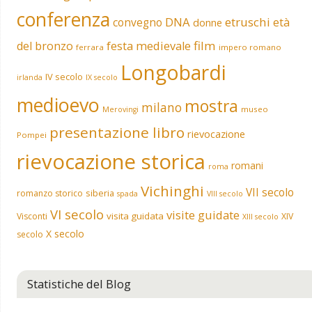
conferenza
DNA
etruschi
convegno
età
donne
film
del bronzo
festa medievale
ferrara
impero romano
Longobardi
IV secolo
irlanda
IX secolo
medioevo
mostra
milano
museo
Merovingi
presentazione libro
rievocazione
Pompei
rievocazione storica
romani
roma
Vichinghi
VII secolo
siberia
romanzo storico
spada
VIII secolo
VI secolo
visite guidate
visita guidata
Visconti
XIV
XIII secolo
X secolo
secolo
Statistiche del Blog