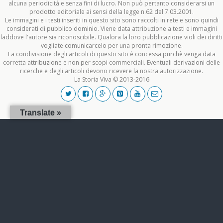
alcuna periodicità e senza fini di lucro. Non può pertanto considerarsi un
prodotto editoriale ai sensi della legge n.62 del 7.03.2001.
Le immagini e i testi inseriti in questo sito sono raccolti in rete e sono quindi
considerati di pubblico dominio. Viene data attribuzione a testi e immagini
laddove l'autore sia riconoscibile. Qualora la loro pubblicazione violi dei diritti
vogliate comunicarcelo per una pronta rimozione.
La condivisione degli articoli di questo sito è concessa purchè venga data
corretta attribuzione e non per scopi commerciali. Eventuali derivazioni delle
ricerche e degli articoli devono ricevere la nostra autorizzazione.
La Storia Viva © 2013-2016
Translate »