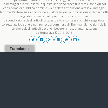
Le immagini e i testi inseriti in questo sito sono raccolti in rete e sono quindi
considerati di pubblico dominio. Viene data attribuzione a testi e immagini
laddove l'autore sia riconoscibile. Qualora la loro pubblicazione violi dei diritti
vogliate comunicarcelo per una pronta rimozione.
La condivisione degli articoli di questo sito è concessa purchè venga data
corretta attribuzione e non per scopi commerciali. Eventuali derivazioni delle
ricerche e degli articoli devono ricevere la nostra autorizzazione.
La Storia Viva © 2013-2016
Translate »