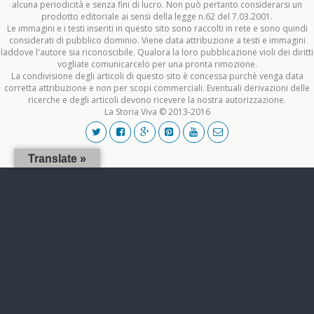
alcuna periodicità e senza fini di lucro. Non può pertanto considerarsi un
prodotto editoriale ai sensi della legge n.62 del 7.03.2001.
Le immagini e i testi inseriti in questo sito sono raccolti in rete e sono quindi
considerati di pubblico dominio. Viene data attribuzione a testi e immagini
laddove l'autore sia riconoscibile. Qualora la loro pubblicazione violi dei diritti
vogliate comunicarcelo per una pronta rimozione.
La condivisione degli articoli di questo sito è concessa purchè venga data
corretta attribuzione e non per scopi commerciali. Eventuali derivazioni delle
ricerche e degli articoli devono ricevere la nostra autorizzazione.
La Storia Viva © 2013-2016
Translate »