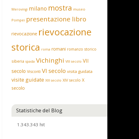
mostra
milano
museo
Merovingi
presentazione libro
Pompei
rievocazione
rievocazione
storica
romani
romanzo storico
roma
Vichinghi
VII
siberia
spada
VIII secolo
VI secolo
secolo
visita guidata
Visconti
visite guidate
X
XIV secolo
XIII secolo
secolo
Statistiche del Blog
1.343.343 hit