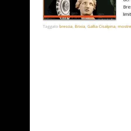
Bres
limi
Taggato
brescia
,
Brixia
,
Gallia Cisalpina
,
mostr