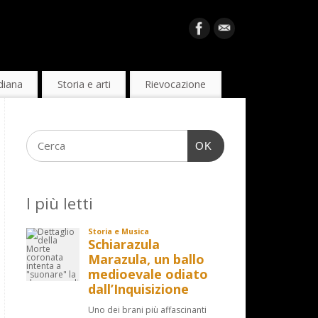
diana
Storia e arti
Rievocazione
OK
I più letti