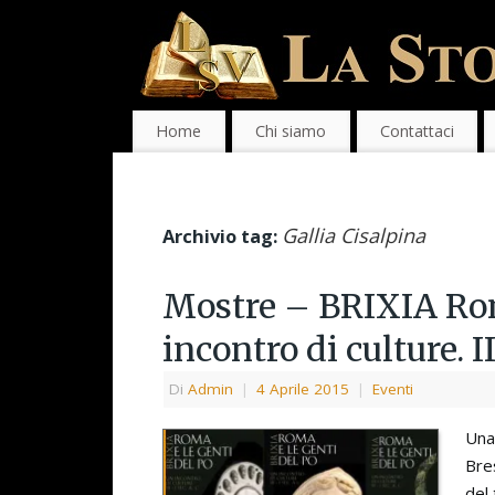
Home
Chi siamo
Contattaci
Gallia Cisalpina
Archivio tag:
Mostre – BRIXIA Roma
incontro di culture. II
Di
Admin
|
4 Aprile 2015
|
Eventi
Una
Bres
del 