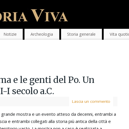
Notizie
Archeologia
Storia generale
Vita quoti
 e le genti del Po. Un
I-I secolo a.C.
Lascia un commento
 grande mostra e un evento atteso da decenni, entrambi a
cia e entrambi collegati alla storia più antica della città e
territorio vasto. La mostra non a caso è realizzata a