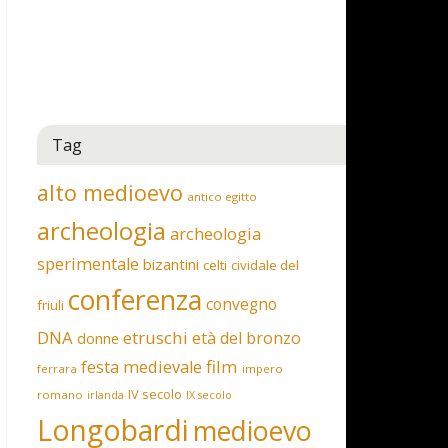
Tag
alto medioevo
antico egitto
archeologia
archeologia
sperimentale
bizantini
celti
cividale del
conferenza
convegno
friuli
DNA
etruschi
età del bronzo
donne
film
festa medievale
ferrara
impero
IV secolo
romano
irlanda
IX secolo
Longobardi
medioevo