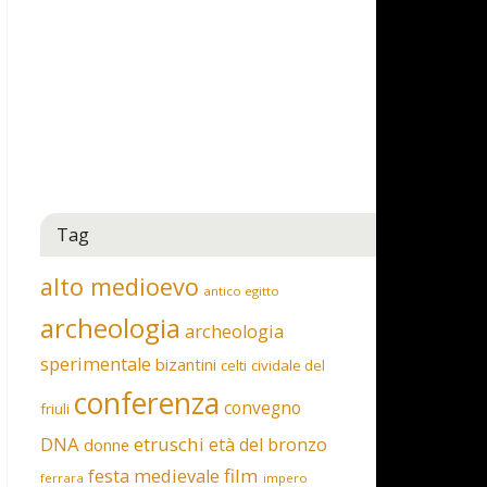
Tag
alto medioevo
antico egitto
archeologia
archeologia
sperimentale
bizantini
celti
cividale del
conferenza
convegno
friuli
DNA
etruschi
età del bronzo
donne
film
festa medievale
ferrara
impero