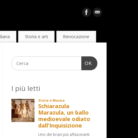
diana
Storia e arti
Rievocazione
OK
I più letti