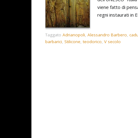
viene fatto di pensa
regni instaurati in
Taggato
Adrianopoli
,
Alessandro Barbero
,
cad
barbarici
,
Stilicone
,
teodorico
,
V secolo