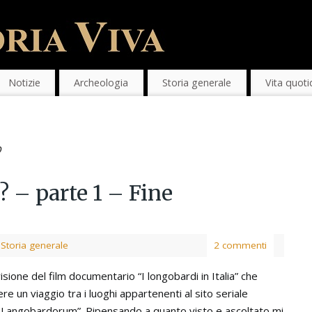
Notizie
Archeologia
Storia generale
Vita quoti
o
? – parte 1 – Fine
,
Storia generale
2 commenti
isione del film documentario “I longobardi in Italia” che
e un viaggio tra i luoghi appartenenti al sito seriale
a Langobardorum”. Ripensando a quanto visto e ascoltato mi