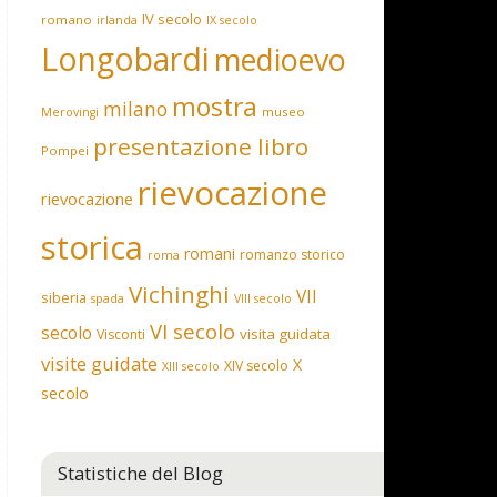
IV secolo
romano
irlanda
IX secolo
Longobardi
medioevo
mostra
milano
museo
Merovingi
presentazione libro
Pompei
rievocazione
rievocazione
storica
romani
romanzo storico
roma
Vichinghi
VII
siberia
spada
VIII secolo
VI secolo
secolo
visita guidata
Visconti
visite guidate
X
XIV secolo
XIII secolo
secolo
Statistiche del Blog