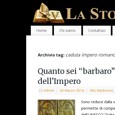
Home
Chi siamo
Contattaci
caduta impero roman
Archivio tag:
Quanto sei “barbaro”
dell’Impero
Di
Admin
|
26 Marzo 2014
|
Alto Medioevo
Sono reduce dalla v
permette di compier
dell’UNESCO “Itali