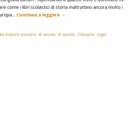
re come i libri scolastici di storia maltrattino ancora molto i
 Europa…
Continua a leggere
→
uta impero romano
,
III secolo
,
IV secolo
,
Odoacre
,
regni