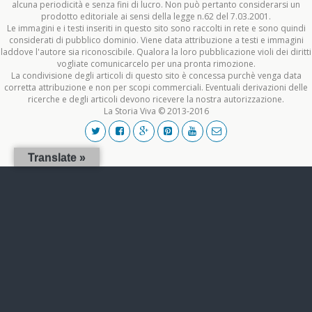
alcuna periodicità e senza fini di lucro. Non può pertanto considerarsi un
prodotto editoriale ai sensi della legge n.62 del 7.03.2001.
Le immagini e i testi inseriti in questo sito sono raccolti in rete e sono quindi
considerati di pubblico dominio. Viene data attribuzione a testi e immagini
laddove l'autore sia riconoscibile. Qualora la loro pubblicazione violi dei diritti
vogliate comunicarcelo per una pronta rimozione.
La condivisione degli articoli di questo sito è concessa purchè venga data
corretta attribuzione e non per scopi commerciali. Eventuali derivazioni delle
ricerche e degli articoli devono ricevere la nostra autorizzazione.
La Storia Viva © 2013-2016
Translate »