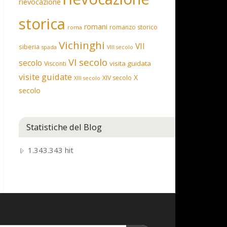
rievocazione
storica
romani
romanzo storico
roma
Vichinghi
VII
siberia
spada
VIII secolo
VI secolo
secolo
visita guidata
Visconti
visite guidate
X
XIV secolo
XIII secolo
secolo
Statistiche del Blog
1.343.343 hit