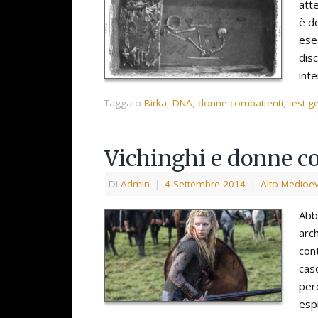
att
è d
ese
dis
int
Taggato
Birka
,
DNA
,
donne combattenti
,
test ge
Vichinghi e donne c
Di
Admin
|
4 Settembre 2014
|
Alto Medioe
Abbi
arch
con
cas
per
espr