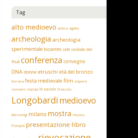
Tag
alto medioevo
antico egitto
archeologia
archeologia
sperimentale
bizantini
celti
cividale del
conferenza
convegno
friuli
DNA
etruschi
età del bronzo
donne
film
festa medievale
ferrara
impero
IV secolo
romano
irlanda
IX secolo
Longobardi
medioevo
mostra
milano
museo
Merovingi
presentazione libro
Pompei
rievocazione