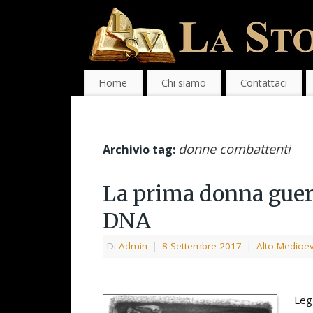
Home
Chi siamo
Contattaci
donne combattenti
Archivio tag:
La prima donna guerr
DNA
Di
Admin
|
8 Settembre 2017
|
Alto Medioe
Leg