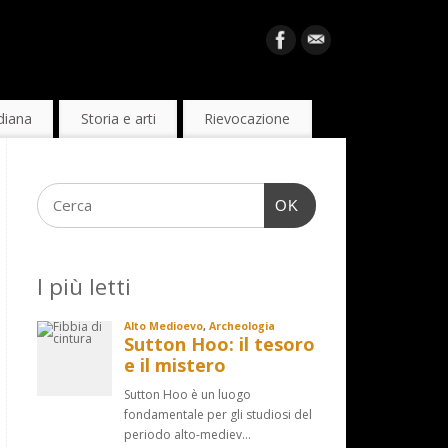
diana
Storia e arti
Rievocazione
OK
I più letti