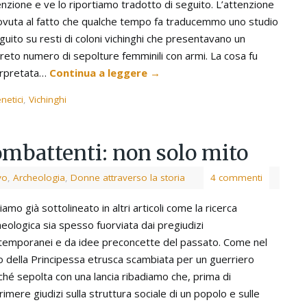
enzione e ve lo riportiamo tradotto di seguito. L’attenzione
ovuta al fatto che qualche tempo fa traducemmo uno studio
guito su resti di coloni vichinghi che presentavano un
creto numero di sepolture femminili con armi. La cosa fu
erpretata…
Continua a leggere
→
netici
,
Vichinghi
ombattenti: non solo mito
vo
,
Archeologia
,
Donne attraverso la storia
4 commenti
amo già sottolineato in altri articoli come la ricerca
eologica sia spesso fuorviata dai pregiudizi
temporanei e da idee preconcette del passato. Come nel
o della Principessa etrusca scambiata per un guerriero
ché sepolta con una lancia ribadiamo che, prima di
imere giudizi sulla struttura sociale di un popolo e sulle