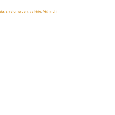
gia
,
shieldmaiden
,
valkirie
,
Vichinghi