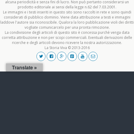
alcuna periodicità e senza fini di lucro. Non può pertanto considerarsi un
prodotto editoriale ai sensi della legge n.62 del 7.03.2001.
Le immagini e i testi inseriti in questo sito sono raccolti in rete e sono quindi
considerati di pubblico dominio. Viene data attribuzione a testi e immagini
laddove l'autore sia riconoscibile. Qualora la loro pubblicazione violi dei diritti
vogliate comunicarcelo per una pronta rimozione.
La condivisione degli articoli di questo sito è concessa purchè venga data
corretta attribuzione e non per scopi commerciali. Eventuali derivazioni delle
ricerche e degli articoli devono ricevere la nostra autorizzazione.
La Storia Viva © 2013-2016
Translate »