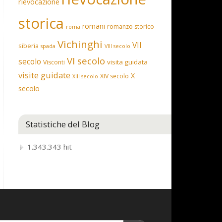
rievocazione
storica
romani
romanzo storico
roma
Vichinghi
VII
siberia
spada
VIII secolo
VI secolo
secolo
visita guidata
Visconti
visite guidate
X
XIV secolo
XIII secolo
secolo
Statistiche del Blog
1.343.343 hit