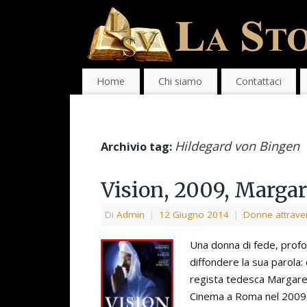
Home
Chi siamo
Contattaci
Hildegard von Bingen
Archivio tag:
Vision, 2009, Margar
Di
Admin
|
12 Giugno 2014
|
Donne attraver
Una donna di fede, profo
diffondere la sua parola: 
regista tedesca Margaret
Cinema a Roma nel 2009. 