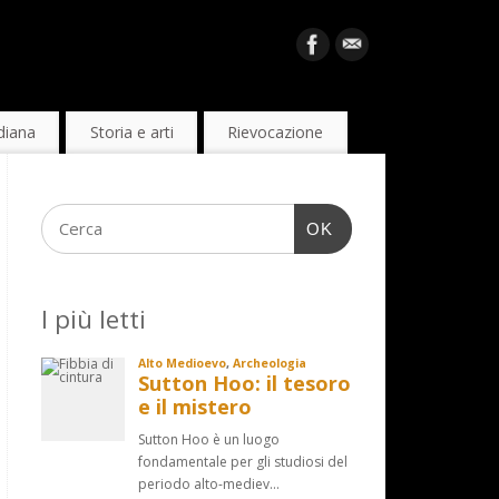
diana
Storia e arti
Rievocazione
OK
I più letti