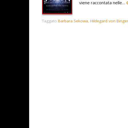
viene raccontata nelle…
Taggato
Barbara Sekowa
,
Hildegard von Binge