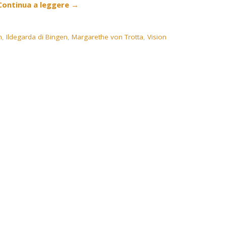
Continua a leggere
→
n
,
Ildegarda di Bingen
,
Margarethe von Trotta
,
Vision