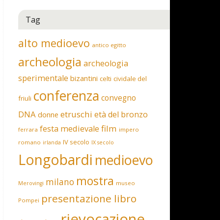
Tag
alto medioevo
antico egitto
archeologia
archeologia
sperimentale
bizantini
celti
cividale del
conferenza
convegno
friuli
DNA
etruschi
età del bronzo
donne
film
festa medievale
ferrara
impero
IV secolo
romano
irlanda
IX secolo
Longobardi
medioevo
mostra
milano
museo
Merovingi
presentazione libro
Pompei
rievocazione