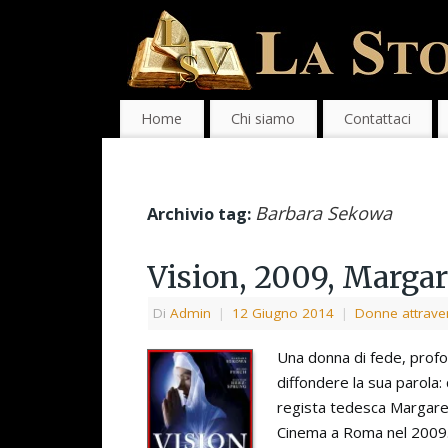
Home
Chi siamo
Contattaci
Barbara Sekowa
Archivio tag:
Vision, 2009, Margar
Di
Admin
|
12 Giugno 2014
|
Donne attraver
Una donna di fede, profo
diffondere la sua parola: 
regista tedesca Margaret
Cinema a Roma nel 2009. 