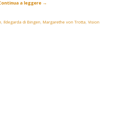
Continua a leggere
→
n
,
Ildegarda di Bingen
,
Margarethe von Trotta
,
Vision