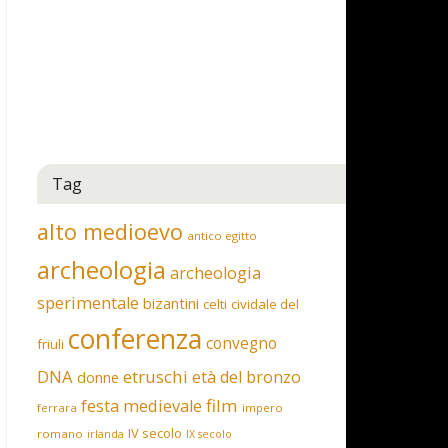
Tag
alto medioevo
antico egitto
archeologia
archeologia
sperimentale
bizantini
celti
cividale del
conferenza
convegno
friuli
DNA
etruschi
età del bronzo
donne
film
festa medievale
ferrara
impero
IV secolo
romano
irlanda
IX secolo