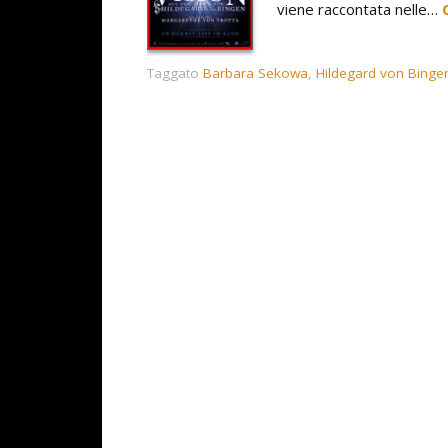
viene raccontata nelle…
Taggato
Barbara Sekowa
,
Hildegard von Binge