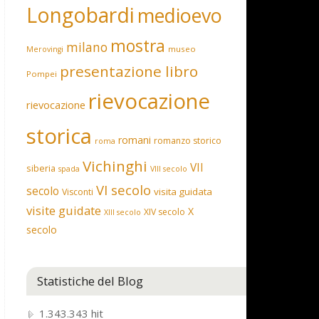
Longobardi
medioevo
mostra
milano
museo
Merovingi
presentazione libro
Pompei
rievocazione
rievocazione
storica
romani
romanzo storico
roma
Vichinghi
VII
siberia
spada
VIII secolo
VI secolo
secolo
visita guidata
Visconti
visite guidate
X
XIV secolo
XIII secolo
secolo
Statistiche del Blog
1.343.343 hit