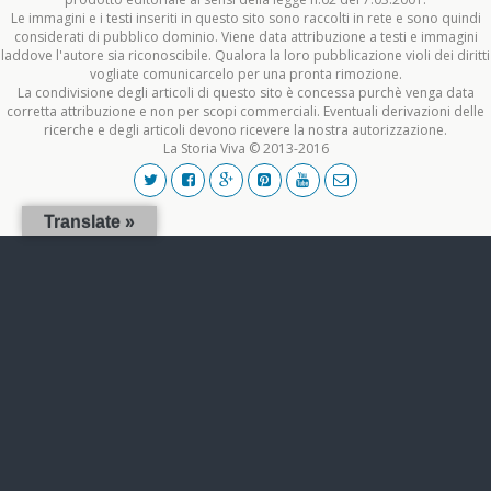
Le immagini e i testi inseriti in questo sito sono raccolti in rete e sono quindi
considerati di pubblico dominio. Viene data attribuzione a testi e immagini
laddove l'autore sia riconoscibile. Qualora la loro pubblicazione violi dei diritti
vogliate comunicarcelo per una pronta rimozione.
La condivisione degli articoli di questo sito è concessa purchè venga data
corretta attribuzione e non per scopi commerciali. Eventuali derivazioni delle
ricerche e degli articoli devono ricevere la nostra autorizzazione.
La Storia Viva © 2013-2016
Translate »