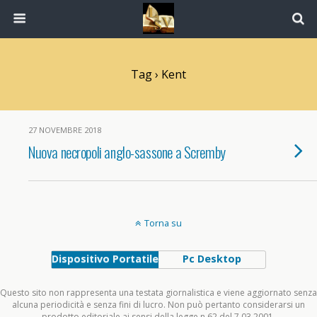
Tag › Kent
27 NOVEMBRE 2018
Nuova necropoli anglo-sassone a Scremby
Torna su
Dispositivo Portatile
Pc Desktop
Questo sito non rappresenta una testata giornalistica e viene aggiornato senza
alcuna periodicità e senza fini di lucro. Non può pertanto considerarsi un
prodotto editoriale ai sensi della legge n.62 del 7.03.2001.