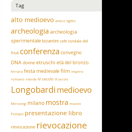
Tag
alto medioevo
antico egitto
archeologia
archeologia
sperimentale
bizantini
celti
cividale del
conferenza
convegno
friuli
DNA
etruschi
età del bronzo
donne
film
festa medievale
ferrara
impero
IV secolo
romano
irlanda
IX secolo
Longobardi
medioevo
mostra
milano
museo
Merovingi
presentazione libro
Pompei
rievocazione
rievocazione