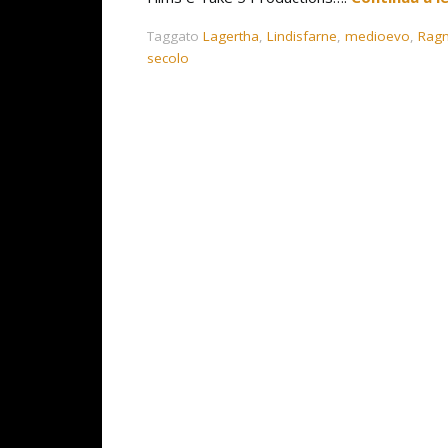
Taggato
Lagertha
,
Lindisfarne
,
medioevo
,
Ragn
secolo