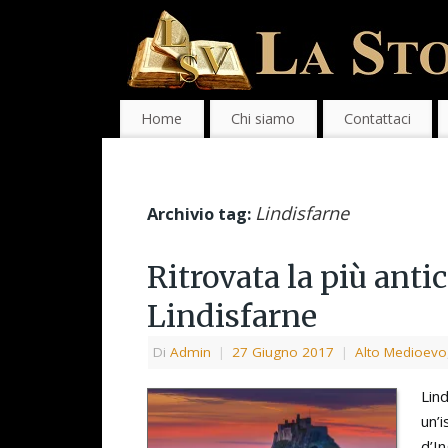
Home
Chi siamo
Contattaci
Lindisfarne
Archivio tag:
Ritrovata la più antic
Lindisfarne
Di
Admin
|
27 Giugno 2017
|
Alto Medioevo
Lind
un’i
d’I