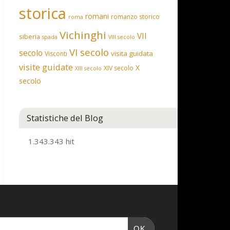
storica
romani
romanzo storico
roma
Vichinghi
VII
siberia
spada
VIII secolo
VI secolo
secolo
visita guidata
Visconti
visite guidate
X
XIV secolo
XIII secolo
secolo
Statistiche del Blog
1.343.343 hit
OK