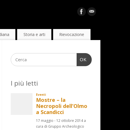
diana
Storia e arti
Rievocazione
OK
I più letti