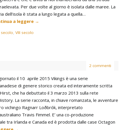
aelevata. Per due volte al giorno è isolata dalle maree. La
ia dell’isola è stata a lungo legata a quella…
tinua a leggere
→
I secolo
,
VIII secolo
e
2 commenti
giornato il 10 aprile 2015 Vikings è una serie
canadese di genere storico creata ed interamente scritta
Hirst, che ha debuttato il 3 marzo 2013 sulla rete
History. La serie racconta, in chiave romanzata, le avventure
ro vichingo Ragnarr Loðbrók, interpretato
 australiano Travis Fimmel. E’ una co-produzione
ale tra Irlanda e Canada ed è prodotta dalle case Octagon
leggere
→