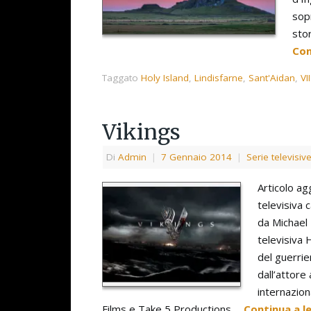
sopr
stor
Con
Taggato
Holy Island
,
Lindisfarne
,
Sant'Aidan
,
VI
Vikings
Di
Admin
|
7 Gennaio 2014
|
Serie televisiv
Articolo ag
televisiva 
da Michael 
televisiva 
del guerrie
dall’attore
internazion
Films e Take 5 Productions….
Continua a 