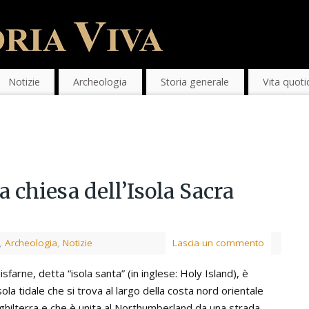
Notizie
Archeologia
Storia generale
Vita quoti
a chiesa dell’Isola Sacra
,
Archeologia
,
Notizie
Lascia un commento
isfarne, detta “isola santa” (in inglese: Holy Island), è
sola tidale che si trova al largo della costa nord orientale
nghilterra e che è unita al Northumberland da una strada