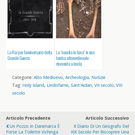
La Rai per l'anniversario della
La "nascita in bara" in una
Grande Guerra
tomba altomedievale
rinvenuta a Imola
Categorie:
Alto Medioevo
,
Archeologia
,
Notizie
Tag:
Holy Island
,
Lindisfarne
,
Sant'Aidan
,
VII secolo
,
VIII
secolo
Articolo Precedente
Articolo Successivo
Un Pozzo In Danimarca È
Il Diario Di Un Geografo Del
Forse La Toilette Vichinga
XIX Secolo Per Riscoprire Una