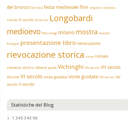
film
del bronzo
festa medievale
ferrara
impero romano
Longobardi
IV secolo
irlanda
IX secolo
medioevo
mostra
milano
museo
Merovingi
presentazione libro
rievocazione
Pompei
rievocazione storica
romani
roma
Vichinghi
VII secolo
siberia
romanzo storico
spada
VIII secolo
VI secolo
visite guidate
visita guidata
Visconti
XIV
XIII secolo
X secolo
secolo
Statistiche del Blog
1.343.343 hit