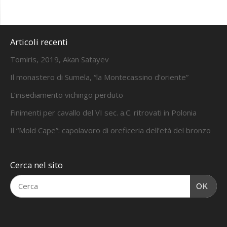
Articoli recenti
Tomiris, 2019, Akan Satayev
Il monastero di Sumela, “la Montecassino d’oriente”
L’insediamento vichingo perduto
Finimenti per cavallo del VI sec. a.C. ritrovati in Polonia
Il “Mold Cape”: capolavoro di oreficeria dell’età del bronzo
Cerca nel sito
OK