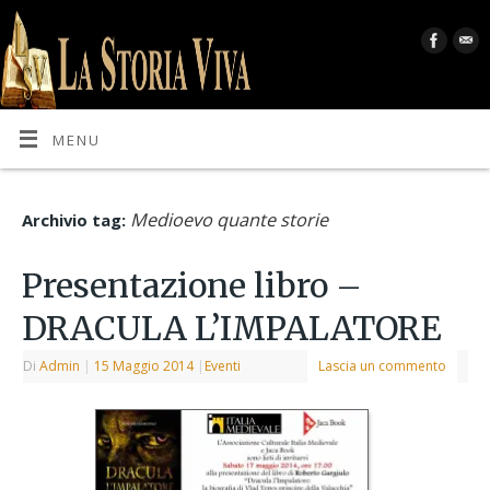
MENU
Medioevo quante storie
Archivio tag:
Presentazione libro –
DRACULA L’IMPALATORE
Di
Admin
|
15 Maggio 2014
|
Eventi
Lascia un commento