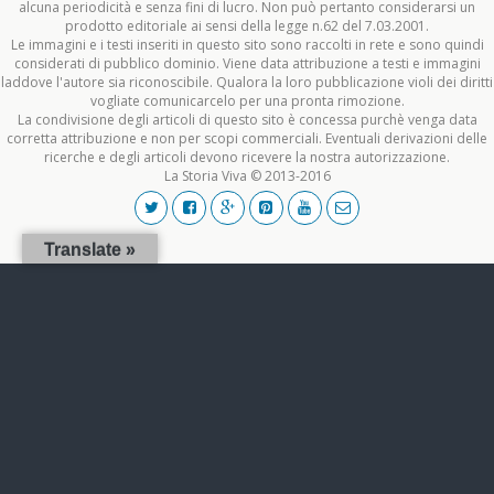
alcuna periodicità e senza fini di lucro. Non può pertanto considerarsi un
prodotto editoriale ai sensi della legge n.62 del 7.03.2001.
Le immagini e i testi inseriti in questo sito sono raccolti in rete e sono quindi
considerati di pubblico dominio. Viene data attribuzione a testi e immagini
laddove l'autore sia riconoscibile. Qualora la loro pubblicazione violi dei diritti
vogliate comunicarcelo per una pronta rimozione.
La condivisione degli articoli di questo sito è concessa purchè venga data
corretta attribuzione e non per scopi commerciali. Eventuali derivazioni delle
ricerche e degli articoli devono ricevere la nostra autorizzazione.
La Storia Viva © 2013-2016
Translate »