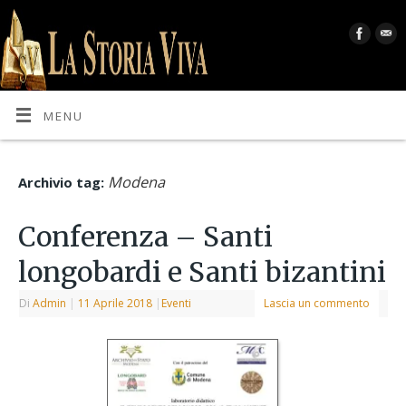
MENU
Modena
Archivio tag:
Conferenza – Santi
longobardi e Santi bizantini
Di
Admin
|
11 Aprile 2018
|
Eventi
Lascia un commento