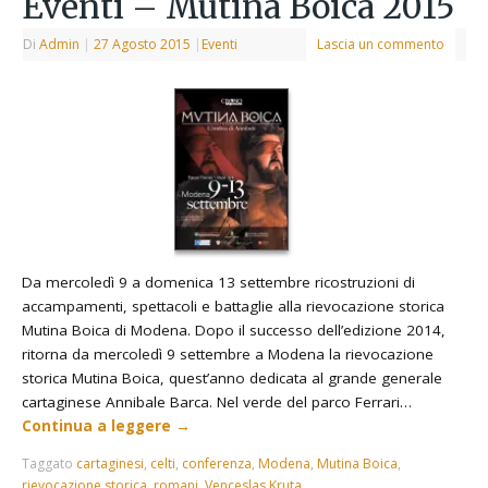
Eventi – Mutina Boica 2015
Di
Admin
|
27 Agosto 2015
|
Eventi
Lascia un commento
Da mercoledì 9 a domenica 13 settembre ricostruzioni di
accampamenti, spettacoli e battaglie alla rievocazione storica
Mutina Boica di Modena. Dopo il successo dell’edizione 2014,
ritorna da mercoledì 9 settembre a Modena la rievocazione
storica Mutina Boica, quest’anno dedicata al grande generale
cartaginese Annibale Barca. Nel verde del parco Ferrari…
Continua a leggere
→
Taggato
cartaginesi
,
celti
,
conferenza
,
Modena
,
Mutina Boica
,
rievocazione storica
,
romani
,
Venceslas Kruta