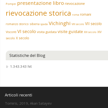
presentazione libro
rievocazione
Pompei
rievocazione storica
romani
roma
Vichinghi
VII secolo
siberia
romanzo storico
spada
VIII secolo
VI secolo
visite guidate
visita guidata
Visconti
XIV
XIII secolo
X secolo
secolo
Statistiche del Blog
1.343.343 hit
Articoli recenti
Tomiris, 2019, Akan Satayev