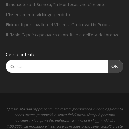
Il monastero di Sumela, “la Montecassino d’oriente”
L’insediamento vichingo perduto
Finimenti per cavallo del VI sec. a.C. ritrovati in Polonia
Il “Mold Cape”: capolavoro di oreficeria dell’età del bronzo
Cerca nel sito
OK
Questo sito non rappresenta una testata giornalistica e viene aggiornato
senza alcuna periodicità e senza fini di lucro. Non può pertanto
considerarsi un prodotto editoriale ai sensi della legge n.62 del
7.03.2001. Le immagini e i testi inseriti in questo sito sono raccolti in rete