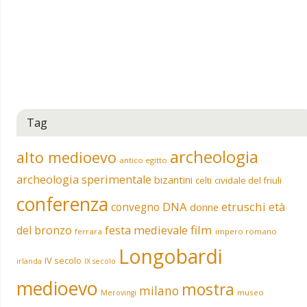
Tag
archeologia
alto medioevo
antico egitto
archeologia sperimentale
bizantini
celti
cividale del friuli
conferenza
DNA
etruschi
convegno
età
donne
film
del bronzo
festa medievale
ferrara
impero romano
Longobardi
IV secolo
irlanda
IX secolo
medioevo
mostra
milano
museo
Merovingi