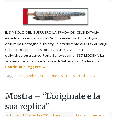
IL SIMBOLO DEL GUERRIERO LA SPADA DEI CELTI D’ITALIA
incontro con Anna Bondini Soprintendenza Archeologia
dell’Emilia-Romagna e Thierry Lejars docente al CNRS di Parigi
Sabato 16 aprile 2016, ore 17 Musei Civici – Sala
dellArcheologia Largo Porta SantAgostino, 337 MODENA La
scoperta della necropoli celtica di Saliceta San Giuliano, a…
Continua a leggere
→
Taggato
celti
,
Modena
,
ricostruzione
,
Saliceta San Giuliano
,
spada
Mostra – “L’originale e la
sua replica”
Di
Admin
|
17 Settembre 2015
|
Eventi
Lascia un commento