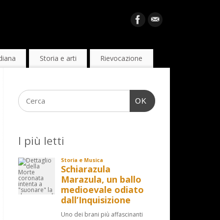
diana
Storia e arti
Rievocazione
OK
I più letti