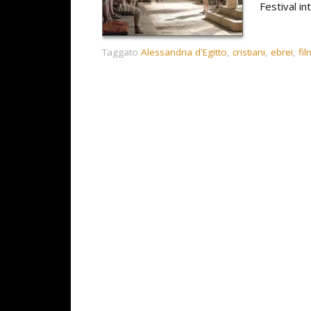
Festival i
Taggato
Alessandria d'Egitto
,
cristiani
,
ebrei
,
fil