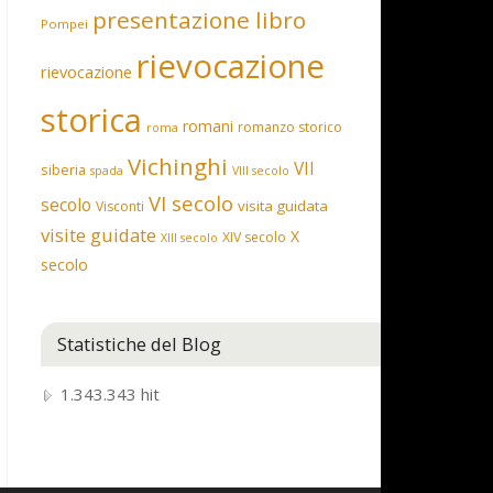
presentazione libro
Pompei
rievocazione
rievocazione
storica
romani
romanzo storico
roma
Vichinghi
VII
siberia
spada
VIII secolo
VI secolo
secolo
visita guidata
Visconti
visite guidate
X
XIV secolo
XIII secolo
secolo
Statistiche del Blog
1.343.343 hit