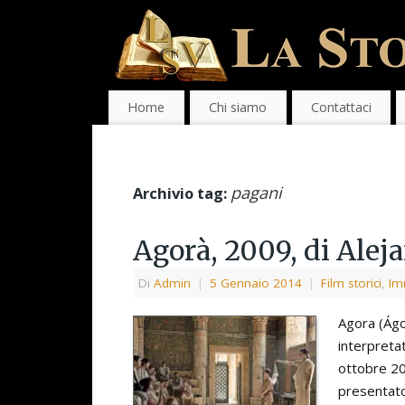
Home
Chi siamo
Contattaci
pagani
Archivio tag:
Agorà, 2009, di Ale
Di
Admin
|
5 Gennaio 2014
|
Film storici
,
Im
Agora (Ágo
interpretat
ottobre 200
presentato