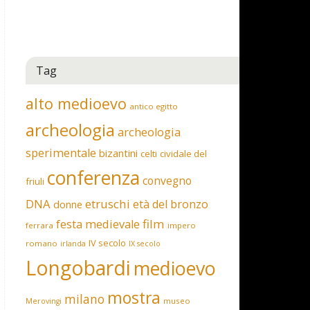
Tag
alto medioevo
antico egitto
archeologia
archeologia
sperimentale
bizantini
celti
cividale del
conferenza
convegno
friuli
DNA
etruschi
età del bronzo
donne
film
festa medievale
ferrara
impero
IV secolo
romano
irlanda
IX secolo
Longobardi
medioevo
mostra
milano
museo
Merovingi