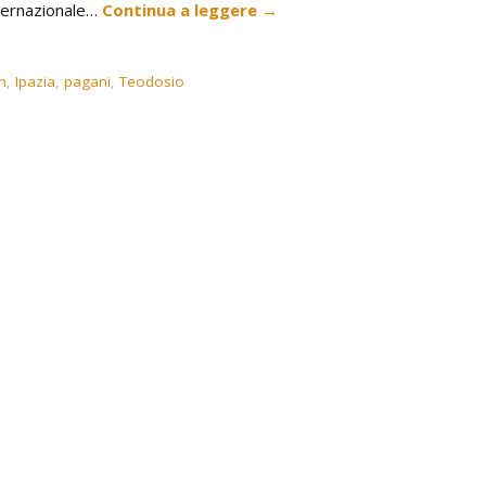
nternazionale…
Continua a leggere
→
m
,
Ipazia
,
pagani
,
Teodosio