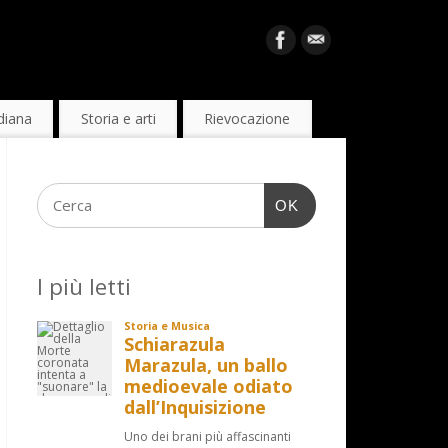
diana
Storia e arti
Rievocazione
OK
I più letti