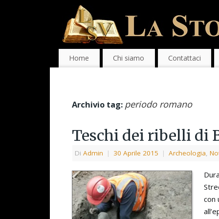
Home
Chi siamo
Contattaci
periodo romano
Archivio tag:
Teschi dei ribelli di
Di
Admin
|
30 Aprile 2015
|
Archeologia
,
Not
Dura
Stre
con 
all’