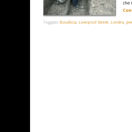
che 
Con
Taggato
Boudicca
,
Liverpool Street
,
Londra
,
pe