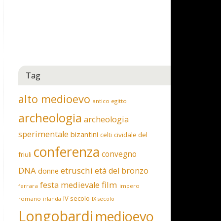
Tag
alto medioevo
antico egitto
archeologia
archeologia
sperimentale
bizantini
celti
cividale del
conferenza
convegno
friuli
DNA
etruschi
età del bronzo
donne
film
festa medievale
ferrara
impero
IV secolo
romano
irlanda
IX secolo
Longobardi
medioevo