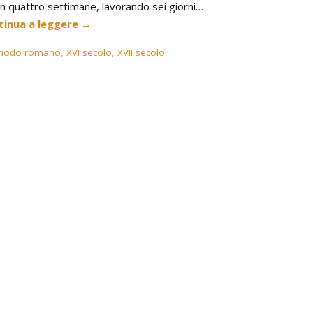
in quattro settimane, lavorando sei giorni…
tinua a leggere
→
riodo romano
,
XVI secolo
,
XVII secolo