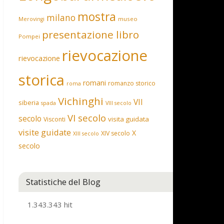
mostra
milano
museo
Merovingi
presentazione libro
Pompei
rievocazione
rievocazione
storica
romani
romanzo storico
roma
Vichinghi
VII
siberia
spada
VIII secolo
VI secolo
secolo
visita guidata
Visconti
visite guidate
X
XIV secolo
XIII secolo
secolo
Statistiche del Blog
1.343.343 hit