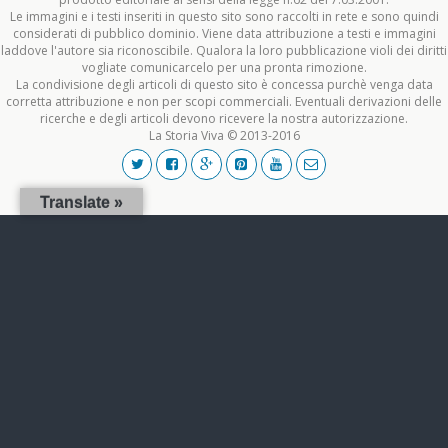
Le immagini e i testi inseriti in questo sito sono raccolti in rete e sono quindi
considerati di pubblico dominio. Viene data attribuzione a testi e immagini
laddove l'autore sia riconoscibile. Qualora la loro pubblicazione violi dei diritti
vogliate comunicarcelo per una pronta rimozione.
La condivisione degli articoli di questo sito è concessa purchè venga data
corretta attribuzione e non per scopi commerciali. Eventuali derivazioni delle
ricerche e degli articoli devono ricevere la nostra autorizzazione.
La Storia Viva © 2013-2016
Translate »