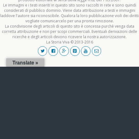
Le immagini e i testi inseriti in questo sito sono raccolti in rete e sono quindi
considerati di pubblico dominio. Viene data attribuzione a testi e immagini
laddove l'autore sia riconoscibile. Qualora la loro pubblicazione violi dei diritti
vogliate comunicarcelo per una pronta rimozione.
La condivisione degli articoli di questo sito è concessa purchè venga data
corretta attribuzione e non per scopi commerciali. Eventuali derivazioni delle
ricerche e degli articoli devono ricevere la nostra autorizzazione.
La Storia Viva © 2013-2016
Translate »