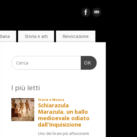
diana
Storia e arti
Rievocazione
OK
I più letti