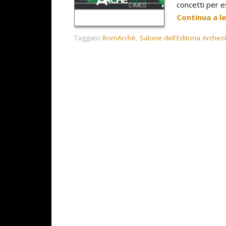
concetti per e
Continua a l
Taggato
RomArchè
,
Salone dell'Editoria Archeo