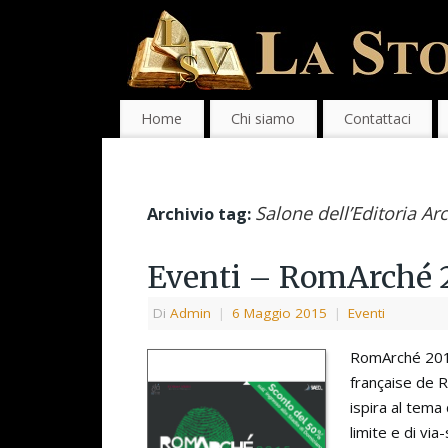
Home
Chi siamo
Contattaci
Salone dell’Editoria Ar
Archivio tag:
Eventi – RomArché 2
Di
Admin
|
6 Maggio 2015
|
Eventi
RomArché 2015
française de R
ispira al tema
limite e di vi