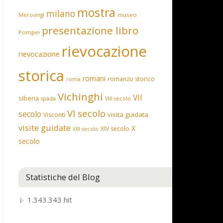
mostra
milano
museo
Merovingi
presentazione libro
Pompei
rievocazione
rievocazione
storica
romani
romanzo storico
roma
Vichinghi
VII
siberia
spada
VIII secolo
VI secolo
secolo
visita guidata
Visconti
visite guidate
X
XIV secolo
XIII secolo
secolo
Statistiche del Blog
1.343.343 hit