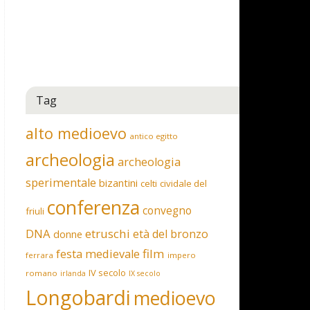
Tag
alto medioevo
antico egitto
archeologia
archeologia
sperimentale
bizantini
celti
cividale del
conferenza
convegno
friuli
DNA
etruschi
età del bronzo
donne
film
festa medievale
ferrara
impero
IV secolo
romano
irlanda
IX secolo
Longobardi
medioevo