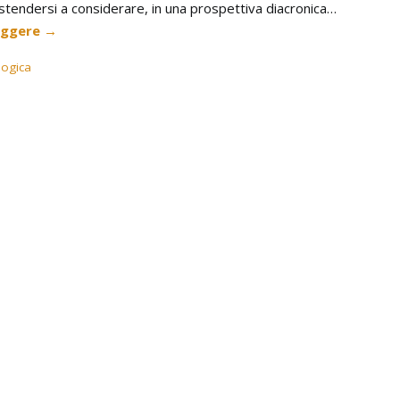
stendersi a considerare, in una prospettiva diacronica…
eggere
→
logica