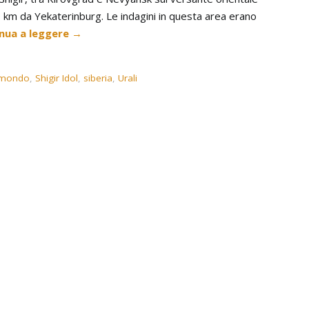
00 km da Yekaterinburg. Le indagini in questa area erano
nua a leggere
→
l mondo
,
Shigir Idol
,
siberia
,
Urali