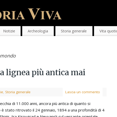
Notizie
Archeologia
Storia generale
Vita quoti
l mondo
ra lignea più antica mai
ie
,
Storia generale
Lascia un commento
vecchia di 11.000 anni, ancora più antica di quanto si
 è stato ritrovato il 24 gennaio, 1894 a una profondità di 4
i Shigir, tra Kirovgrad e Nevyansk sul versante orientale