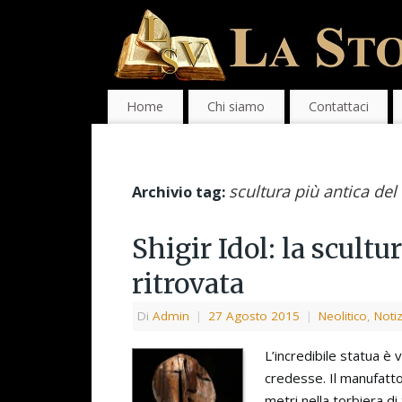
Home
Chi siamo
Contattaci
scultura più antica de
Archivio tag:
Shigir Idol: la scultu
ritrovata
Di
Admin
|
27 Agosto 2015
|
Neolitico
,
Notiz
L’incredibile statua è 
credesse. Il manufatto
metri nella torbiera d