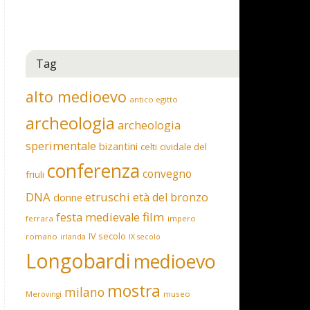
Tag
alto medioevo
antico egitto
archeologia
archeologia
sperimentale
bizantini
celti
cividale del
conferenza
convegno
friuli
DNA
etruschi
età del bronzo
donne
film
festa medievale
ferrara
impero
IV secolo
romano
irlanda
IX secolo
Longobardi
medioevo
mostra
milano
museo
Merovingi