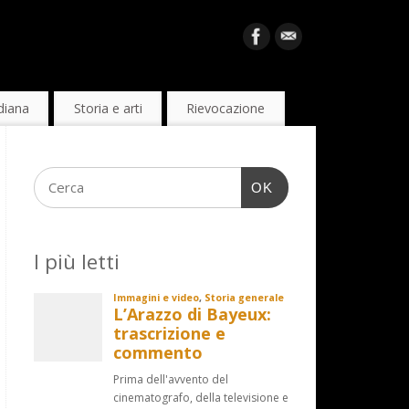
diana
Storia e arti
Rievocazione
OK
I più letti