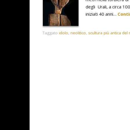
degli Urali, a circa 1
iniziati 40 anni…
Conti
Taggato
idolo
,
neolitico
,
scultura più antica de