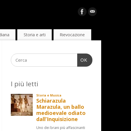
diana
Storia e arti
Rievocazione
OK
I più letti