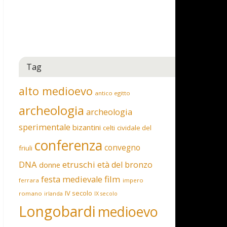
Tag
alto medioevo
antico egitto
archeologia
archeologia
sperimentale
bizantini
celti
cividale del
conferenza
convegno
friuli
DNA
etruschi
età del bronzo
donne
film
festa medievale
ferrara
impero
IV secolo
romano
irlanda
IX secolo
Longobardi
medioevo