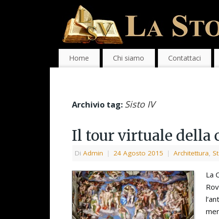
Home
Chi siamo
Contattaci
Sisto IV
Archivio tag:
Il tour virtuale della
Di
Admin
|
24 Agosto 2015
|
Architettura
,
St
La 
Rov
l’an
men