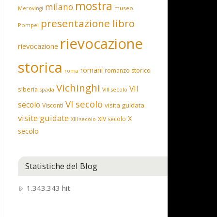
mostra
milano
museo
Merovingi
presentazione libro
Pompei
rievocazione
rievocazione
storica
romani
romanzo storico
roma
Vichinghi
VII
siberia
spada
VIII secolo
VI secolo
secolo
visita guidata
Visconti
visite guidate
X
XIV secolo
XIII secolo
secolo
Statistiche del Blog
1.343.343 hit