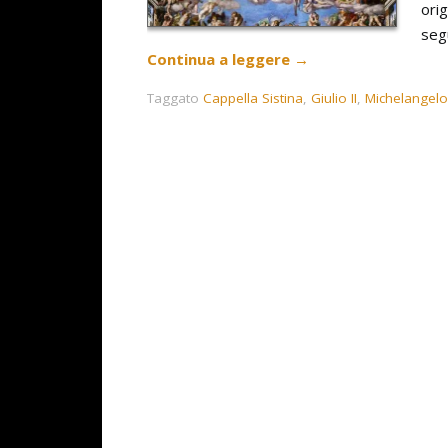
ori
segu
Continua a leggere
→
Taggato
Cappella Sistina
,
Giulio II
,
Michelangelo