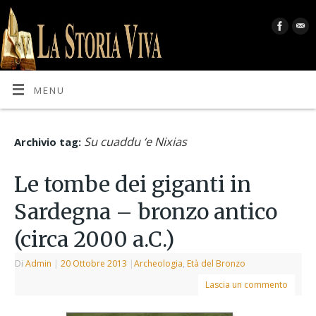
MENU
Su cuaddu ‘e Nixias
Archivio tag:
Le tombe dei giganti in
Sardegna – bronzo antico
(circa 2000 a.C.)
Di
Admin
|
20 Ottobre 2013
|
Archeologia
,
Età del Bronzo
Lascia un commento