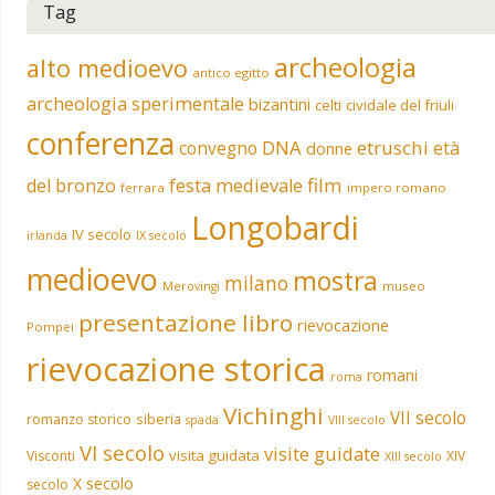
Tag
archeologia
alto medioevo
antico egitto
archeologia sperimentale
bizantini
celti
cividale del friuli
conferenza
DNA
etruschi
convegno
età
donne
film
del bronzo
festa medievale
ferrara
impero romano
Longobardi
IV secolo
irlanda
IX secolo
medioevo
mostra
milano
museo
Merovingi
presentazione libro
rievocazione
Pompei
rievocazione storica
romani
roma
Vichinghi
VII secolo
siberia
romanzo storico
spada
VIII secolo
VI secolo
visite guidate
visita guidata
Visconti
XIV
XIII secolo
X secolo
secolo