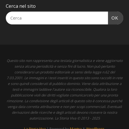
Cerca nel sito
OK
Questo sito non rappresenta una testata giornalistica e viene aggiornato
senza alcuna periodicità e senza fini di lucro. Non può pertanto
considerarsi un prodotto editoriale ai sensi della legge n.62 del
7.03.2001. Le immagini e i testi inseriti in questo sito sono raccolti in rete
e sono quindi considerati di pubblico dominio. Viene data attribuzione a
testi e immagini laddove l'autore sia riconoscibile. Qualora la loro
pubblicazione violi dei diritti vogliate comunicarcelo per una pronta
rimozione. La condivisione degli articoli di questo sito è concessa purché
venga data corretta attribuzione e non per scopi commerciali. Eventuali
derivazioni delle ricerche e degli articoli devono ricevere la nostra
autorizzazione. La Storia Viva © 2013 - 2025
La Storia Viva
| Powered by
Mantra
&
WordPress.