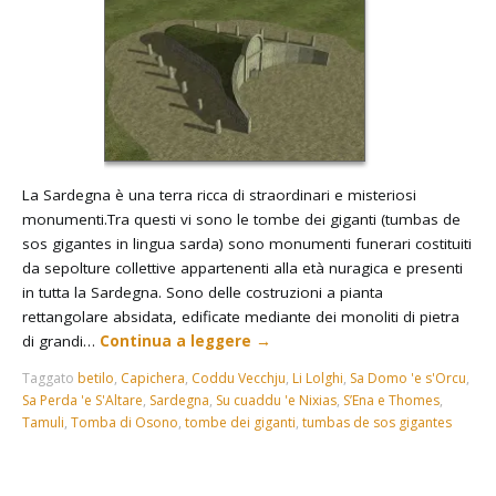
La Sardegna è una terra ricca di straordinari e misteriosi
monumenti.Tra questi vi sono le tombe dei giganti (tumbas de
sos gigantes in lingua sarda) sono monumenti funerari costituiti
da sepolture collettive appartenenti alla età nuragica e presenti
in tutta la Sardegna. Sono delle costruzioni a pianta
rettangolare absidata, edificate mediante dei monoliti di pietra
di grandi…
Continua a leggere
→
Taggato
betilo
,
Capichera
,
Coddu Vecchju
,
Li Lolghi
,
Sa Domo 'e s'Orcu
,
Sa Perda 'e S'Altare
,
Sardegna
,
Su cuaddu 'e Nixias
,
S’Ena e Thomes
,
Tamuli
,
Tomba di Osono
,
tombe dei giganti
,
tumbas de sos gigantes