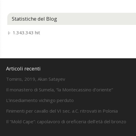
Statistiche del Blog
1.343.343 hit
Articoli recenti
Tomiris, 2019, Akan Satayev
Il monastero di Sumela, “la Montecassino d’oriente”
L’insediamento vichingo perduto
Finimenti per cavallo del VI sec. a.C. ritrovati in Polonia
Il “Mold Cape”: capolavoro di oreficeria dell’età del bronzo